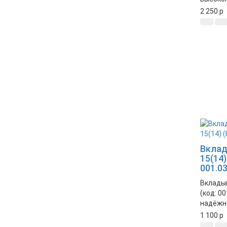
деталь
2 250
p
систем
надёжн
механи
Вклад
15(14)
001.03
Вкладыш
(код: 00
надёжн
вашего 
1 100
p
Обеспе