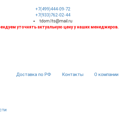
+7(499)444-09-72
+7(933)762-02-44
tdom.lts@mail.ru
ендуем уточнять актуальную цену у наших менеджеров.
Доставка по РФ
Контакты
О компании
сти