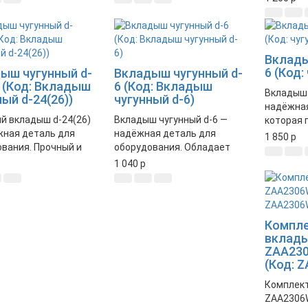
чность и
работу оборудования.
использо
ьную работу
механизм
змов.
Вклады
6 (Код:
ыш чугунный d-
Вкладыш чугунный d-
) (Код: Вкладыш
6 (Код: Вкладыш
Вкладыш 
ый d-24(26))
чугунный d-6)
надёжная
й вкладыш d-24(26)
Вкладыш чугунный d-6 —
которая 
жная деталь для
надёжная деталь для
различны
1 850
p
вания. Прочный и
оборудования. Обладает
систем. 
ечный материал
высокой прочностью и
и долгов
1 040
p
чивает стабильную
долговечностью. Подходит
механизмов.
для использования в
различных механизмах.
Компл
вклад
ZAA230
(Код: 
Комплек
ZAA2306