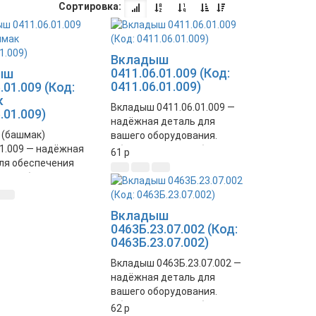
Сортировка:
Вкладыш
0411.06.01.009 (Код:
ыш
0411.06.01.009)
.01.009 (Код:
к
Вкладыш 0411.06.01.009 —
.01.009)
надёжная деталь для
 (башмак)
вашего оборудования.
01.009 — надёжная
Обеспечивает стабильную
61
p
ля обеспечения
работу и долговечность
ой работы вашего
системы.
ания. Высокое
 и долговечность.
Вкладыш
0463Б.23.07.002 (Код:
0463Б.23.07.002)
Вкладыш 0463Б.23.07.002 —
надёжная деталь для
вашего оборудования.
Обеспечивает стабильную
62
p