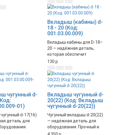
ность и
стабильную работу
ую работу
механизмов. Идеально
ов. Идеально
подходит для замены
Вкладыш (кабины) d-
 для замены
изношенных частей.
18 - 20 (Код:
ых деталей.
001.03.00.009)
Вкладыш кабины для D-18–
20 — надёжная деталь,
которая обеспечит
герметичность и комфорт в
130
p
кабине. Оригинальный код:
001.03.00.009.
ш чугунный d-
Вкладыш чугунный d-
(Код:
20(22) (Код: Вкладыш
00.009-01)
чугунный d-20(22))
чугунный d-17(16)
Чугунный вкладыш d-20(22)
ая деталь для
— надёжная деталь для
борудования.
оборудования. Прочный и
 подходит для
долговечный материал
4 350
p