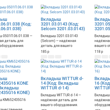
дыш
Вкладыш
Вклад
06.01.038 (Код:
3201.03.0143 (Код:
3201.05
06.01.038)
Selcom 3201.03.0143)
3201.05
 0501П.06.01.038 —
Вкладыш 3201.03.0143
Вкладыш 
ая деталь для
(Selcom) — надёжная
надёжная
оборудования.
деталь для вашего
вашего о
чивает стабильную
оборудования. Высокое
Обеспеч
185
p
118
p
и долговечность
качество и долговечность.
работу м
ы.
Высокое 
долговеч
дыш
Вкладыш WITTUR d-
Вклады
435G16 KONE
14 (Код: Вкладыш
16 (Ко
 Вкладыш
WITTUR d-14)
WITTUR
435G16 KONE)
Вкладыш WITTUR d-14 —
Вкладыш 
ш KM652435G16
надёжная деталь для
надёжная
вашего оборудования.
оборудов
качественная
Обеспечивает
Обеспеч