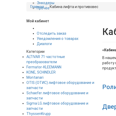
Энкодеры
Главная
Кабина лифта и противовес
Прочее
Мой кабинет
Ка
Отследить заказ
Уведомления о товарах
Диалоги
«Кабин
Категории
ALTIVAR 71 частотные
В наше
преобразователи
работу 
Fermator-KLEEMANN
продукт
KONE, SCHINDLER
Montanari
OTIS (ОТИС) лифтовое оборудование и
Роли
запчасти
Schaefer лифтовое оборудование и
запчасти
Sigma LG лифтовое оборудование и
Две
запчасти
ThyssenKrupp