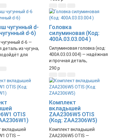
вания в различных
обеспечивает стабильную
ах.
работу механизмов.
ш чугунный d-
Головка
 чугунный d-6)
силуминовая (Код:
400А.03.03.004 )
чугунный d-6 —
Силуминовая головка (код:
 деталь из чугуна,
400А.03.03.004) — надёжная
подойдёт для
и прочная деталь,
х механизмов и
изготовленная из
Высокое качество
290
p
качественного сплава.
ечность.
Идеально подходит для
различных механизмов.
ект
Комплект
ышей
вкладышей
6W1 OTIS
ZAA2306W5 OTIS
ZAA2306W1)
(Код: ZAA2306W5)
т вкладышей
Комплект вкладышей
W1 OTIS —
ZAA2306W5 OTIS —