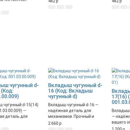
482
p
482
p
 для лифтовых
долговечность и
долговеч
. Обеспечивает
стабильную работу
стабильн
ую работу
механизмов. Идеально
механизм
зма.
подходит для замены
подходит
изношенных деталей.
изношенн
ыш чугунный d-
Вкладыш чугунный d-
 (Код:
16 (Код: Вкладыш
Вклады
.00.009)
чугунный d)
17(16) 
001.03.
 чугунный d-15(14)
Вкладыш чугунный d-16 —
1.03.00.009) —
надёжная деталь для
Вкладыш 
ая деталь для
механизмов. Прочный и
— надёжн
оборудования.
долговечный материал
вашего о
2 660
p
чивает
обеспечивает стабильную
Идеально
1 200
p