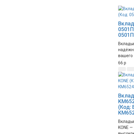
Вкла
0501П.
0501П.
Вкладыш
надёжн
вашего 
Обеспе
66
p
работу 
систем
Вкла
KM652
(Код:
KM652
Вклады
KONE —
высоко