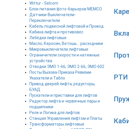
Wittur - Selcom
Блок питания фото-барьеров MEMCO
Каре
Датчики-Выключатели-
Переключатели
Кабель подвесной лифтовой и Провод
Вкл
Кабина лифта и противовес
Лебёдки лифтовые
Масло, Керосин, Ветошь... расходники
Микровыключатели лифтовые
Про
Ограничители скорости и натяжные
устройства
Отводки ЭМО 1-66, ЭМО 2-66, ЭМО 602
Посты Вызова-Приказа Ревизии
РТИ 
Указатели и Табло
Привод дверей лифта, редукторы,
БУАД
Пускатели и приставки для лифтов
Пру
Редуктор лифта и червячные пары и
подшипники
Реле и Логика для лифтов
Станция Управления лифтом и Платы
Каби
Трансформаторы лифтовые