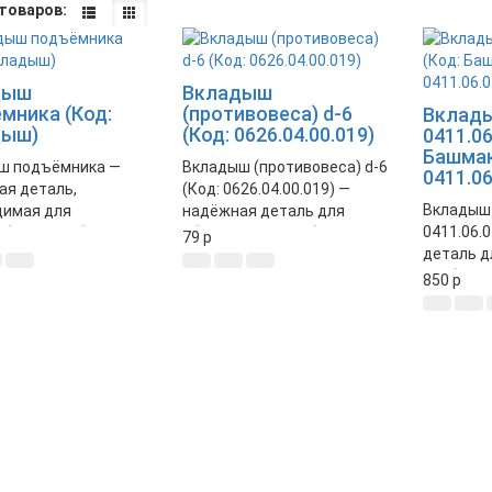
товаров:
дыш
Вкладыш
мника (Код:
(противовеса) d-6
Вклад
дыш)
(Код: 0626.04.00.019)
0411.06
Башма
ш подъёмника —
Вкладыш (противовеса) d-6
0411.06
ая деталь,
(Код: 0626.04.00.019) —
Вкладыш
димая для
надёжная деталь для
0411.06.
ебойной работы
обеспечения стабильной
79
p
деталь д
вания.
работы оборудования.
стабильн
чивает плавное
Идеально подходит для
850
p
оборудов
ие и долговечность
замены изношенных
качество
змов.
частей.