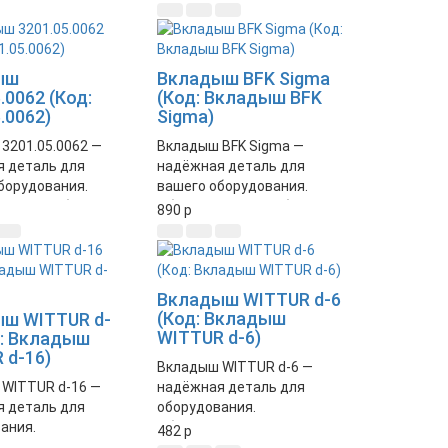
работу и долговечность
системы.
ыш
Вкладыш BFK Sigma
.0062 (Код:
(Код: Вкладыш BFK
.0062)
Sigma)
3201.05.0062 —
Вкладыш BFK Sigma —
 деталь для
надёжная деталь для
борудования.
вашего оборудования.
ивает стабильную
Обеспечивает стабильную
890
p
еханизмов.
работу и долговечность.
качество и
Идеально подходит для
ность.
требовательных условий
эксплуатации.
Вкладыш WITTUR d-6
(Код: Вкладыш
ш WITTUR d-
WITTUR d-6)
д: Вкладыш
 d-16)
Вкладыш WITTUR d-6 —
WITTUR d-16 —
надёжная деталь для
 деталь для
оборудования.
ания.
Обеспечивает
482
p
ивает
долговечность и