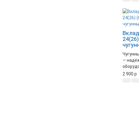
долгове
стабил
механи
Вклад
24(26
чугунн
Чугунны
— надё
оборудо
долгов
2 900
p
обеспе
работу 