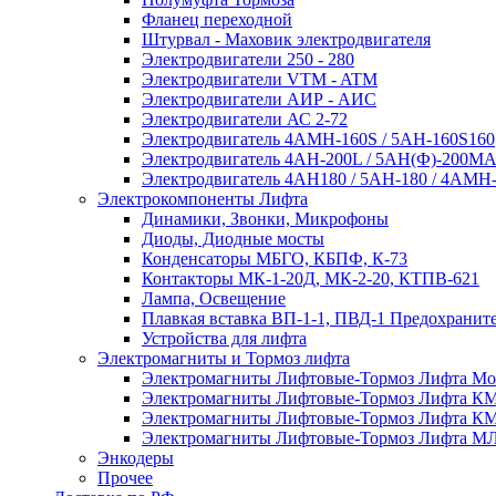
Фланец переходной
Штурвал - Маховик электродвигателя
Электродвигатели 250 - 280
Электродвигатели VTM - ATM
Электродвигатели АИР - АИС
Электродвигатели АС 2-72
Электродвигатель 4АМН-160S / 5АН-160S160
Электродвигатель 4АН-200L / 5АН(Ф)-200М
Электродвигатель 4АН180 / 5АН-180 / 4АМН-
Электрокомпоненты Лифта
Динамики, Звонки, Микрофоны
Диоды, Диодные мосты
Конденсаторы МБГО, КБПФ, К-73
Контакторы МК-1-20Д, МК-2-20, КТПВ-621
Лампа, Освещение
Плавкая вставка ВП-1-1, ПВД-1 Предохранит
Устройства для лифта
Электромагниты и Тормоз лифта
Электромагниты Лифтовые-Тормоз Лифта Mon
Электромагниты Лифтовые-Тормоз Лифта К
Электромагниты Лифтовые-Тормоз Лифта К
Электромагниты Лифтовые-Тормоз Лифта М
Энкодеры
Прочее