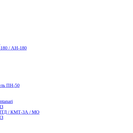
А
180 / АН-180
ель ПН-50
tanari
МЗ
МТД / КМТ-3А / МО
ЛЗ