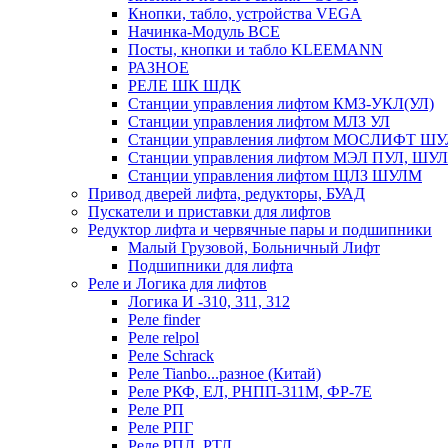
Кнопки, табло, устройства VEGA
Начинка-Модуль ВСЕ
Посты, кнопки и табло KLEEMANN
РАЗНОЕ
РЕЛЕ ШК ШДК
Станции управления лифтом КМЗ-УКЛ(УЛ)
Станции управления лифтом МЛЗ УЛ
Станции управления лифтом МОСЛИФТ ШУ
Станции управления лифтом МЭЛ ПУЛ, ШУ
Станции управления лифтом ЩЛЗ ШУЛМ
Привод дверей лифта, редукторы, БУАД
Пускатели и приставки для лифтов
Редуктор лифта и червячные пары и подшипники
Малый Грузовой, Больничный Лифт
Подшипники для лифта
Реле и Логика для лифтов
Логика И -310, 311, 312
Реле findеr
Реле relpol
Реле Schrack
Реле Tianbo...разное (Китай)
Реле РКФ, ЕЛ, РНПП-311М, ФР-7Е
Реле РП
Реле РПГ
Реле РПЛ, РТЛ