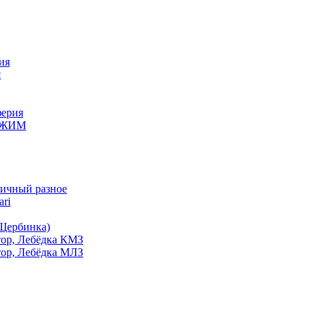
ия
я
ерия
 КЖИМ
ичный разное
ri
Щербинка)
ор, Лебёдка КМЗ
ор, Лебёдка МЛЗ