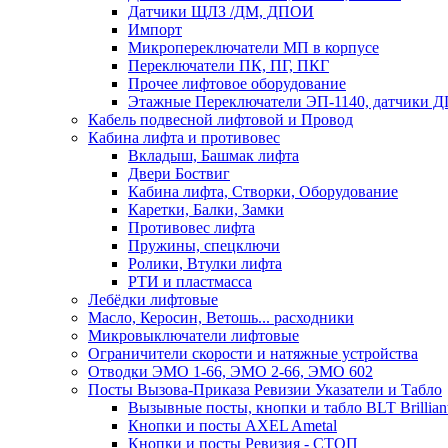
Датчики ЩЛЗ /ДМ, ДПОИ
Импорт
Микропереключатели МП в корпусе
Переключатели ПК, ПГ, ПКГ
Прочее лифтовое оборудование
Этажные Переключатели ЭП-1140, датчики Д
Кабель подвесной лифтовой и Провод
Кабина лифта и противовес
Вкладыш, Башмак лифта
Двери Боствиг
Кабина лифта, Створки, Оборудование
Каретки, Балки, Замки
Противовес лифта
Пружины, спецключи
Ролики, Втулки лифта
РТИ и пластмасса
Лебёдки лифтовые
Масло, Керосин, Ветошь... расходники
Микровыключатели лифтовые
Ограничители скорости и натяжные устройства
Отводки ЭМО 1-66, ЭМО 2-66, ЭМО 602
Посты Вызова-Приказа Ревизии Указатели и Табло
Вызывные посты, кнопки и табло BLT Brillian
Кнопки и посты AXEL Ametal
Кнопки и посты Ревизия - СТОП