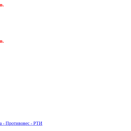
в.
в.
 - Противовес - РТИ