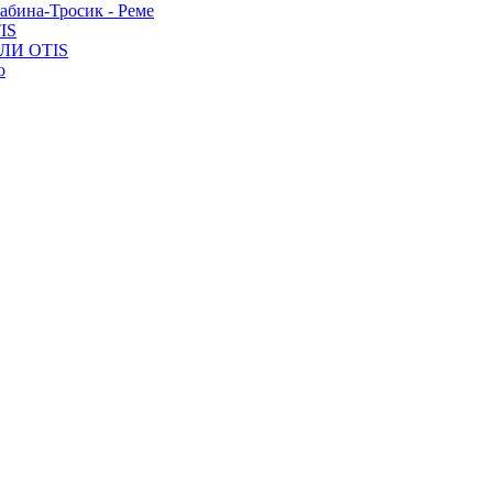
Кабина-Тросик - Реме
TIS
ЛИ OTIS
о