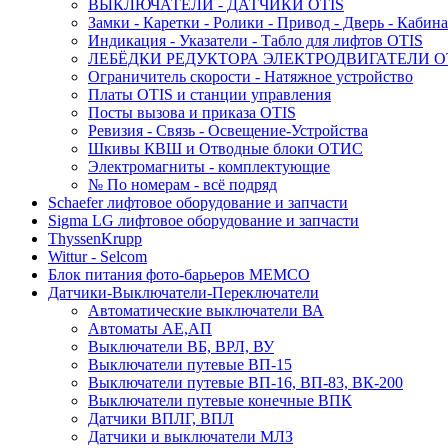
ВЫКЛЮЧАТЕЛИ - ДАТЧИКИ OTIS
Замки - Каретки - Ролики - Привод - Дверь - Кабина
Индикация - Указатели - Табло для лифтов OTIS
ЛЕБЁДКИ РЕДУКТОРА ЭЛЕКТРОДВИГАТЕЛИ O
Ограничитель скорости - Натяжное устройство
Платы OTIS и станции управления
Посты вызова и приказа OTIS
Ревизия - Связь - Освещение-Устройства
Шкивы КВШ и Отводные блоки ОТИС
Электромагниты - комплектующие
№ По номерам - всё подряд
Schaefer лифтовое оборудование и запчасти
Sigma LG лифтовое оборудование и запчасти
ThyssenKrupp
Wittur - Selcom
Блок питания фото-барьеров MEMCO
Датчики-Выключатели-Переключатели
Автоматические выключатели ВА
Автоматы АЕ,АП
Выключатели ВБ, ВРЛ, ВУ
Выключатели путевые ВП-15
Выключатели путевые ВП-16, ВП-83, ВК-200
Выключатели путевые конечные ВПК
Датчики ВПЛГ, ВПЛ
Датчики и выключатели МЛЗ