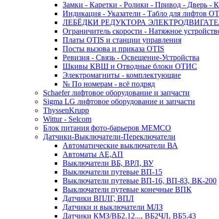
Замки - Каретки - Ролики - Привод - Дверь - 
Индикация - Указатели - Табло для лифтов O
ЛЕБЁДКИ РЕДУКТОРА ЭЛЕКТРОДВИГАТЕ
Ограничитель скорости - Натяжное устройств
Платы OTIS и станции управления
Посты вызова и приказа OTIS
Ревизия - Связь - Освещение-Устройства
Шкивы КВШ и Отводные блоки ОТИС
Электромагниты - комплектующие
№ По номерам - всё подряд
Schaefer лифтовое оборудование и запчасти
Sigma LG лифтовое оборудование и запчасти
ThyssenKrupp
Wittur - Selcom
Блок питания фото-барьеров MEMCO
Датчики-Выключатели-Переключатели
Автоматические выключатели ВА
Автоматы АЕ,АП
Выключатели ВБ, ВРЛ, ВУ
Выключатели путевые ВП-15
Выключатели путевые ВП-16, ВП-83, ВК-200
Выключатели путевые конечные ВПК
Датчики ВПЛГ, ВПЛ
Датчики и выключатели МЛЗ
Датчики КМЗ/ВБ2.12..., ВБ2ЧЛ, ВБ5.43