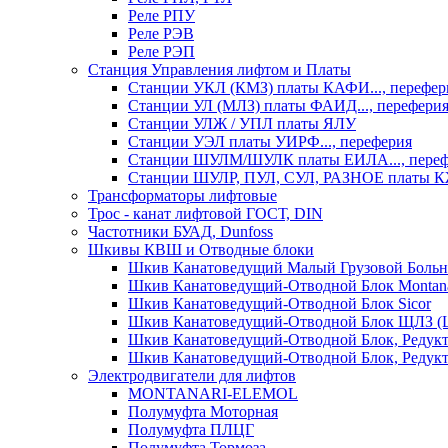
Реле РПУ
Реле РЭВ
Реле РЭП
Станция Управления лифтом и Платы
Станции УКЛ (КМЗ) платы КАФИ..., перефер
Станции УЛ (МЛЗ) платы ФАИД..., перефери
Станции УЛЖ / УПЛ платы ЯЛУ
Станции УЭЛ платы УИРФ..., переферия
Станции ШУЛМ/ШУЛК платы ЕИЛА..., переф
Станции ШУЛР, ПУЛ, СУЛ, РАЗНОЕ платы
Трансформаторы лифтовые
Трос - канат лифтовой ГОСТ, DIN
Частотники БУАД, Dunfoss
Шкивы КВШ и Отводные блоки
Шкив Канатоведущий Малый Грузовой Больн
Шкив Канатоведущий-Отводной Блок Montana
Шкив Канатоведущий-Отводной Блок Sicor
Шкив Канатоведущий-Отводной Блок ЩЛЗ (
Шкив Канатоведущий-Отводной Блок, Редукт
Шкив Канатоведущий-Отводной Блок, Редукт
Электродвигатели для лифтов
MONTANARI-ELEMOL
Полумуфта Моторная
Полумуфта ПЛЦГ
Полумуфта Тормоза