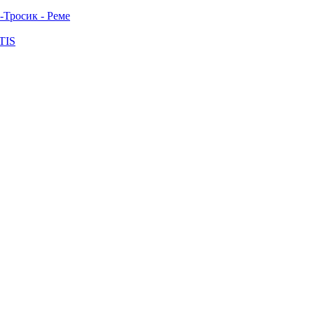
-Тросик - Реме
TIS