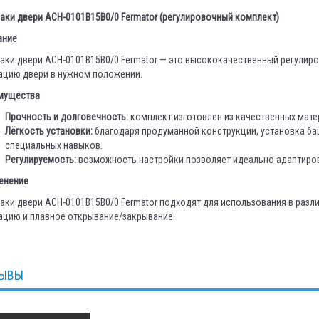
ки двери ACH-0101B15B0/0 Fermator (регулировочный комплект)
ание
аки двери ACH-0101B15B0/0 Fermator — это высококачественный регулир
ацию двери в нужном положении.
мущества
Прочность и долговечность:
комплект изготовлен из качественных матер
Лёгкость установки:
благодаря продуманной конструкции, установка баш
специальных навыков.
Регулируемость:
возможность настройки позволяет идеально адаптиров
енение
ки двери ACH-0101B15B0/0 Fermator подходят для использования в разли
ацию и плавное открывание/закрывание.
ЫВЫ