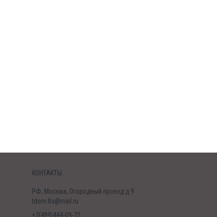
КОНТАКТЫ
РФ, Москва, Огородный проезд д.9
tdom.lts@mail.ru
+7(499)444-09-72