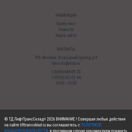
НАВИГАЦИЯ
Прайс-лист
Новости
Карта сайта
КОНТАКТЫ
РФ, Москва, Огородный проезд д.9
tdom.lts@mail.ru
+7(499)444-09-72
+7(933)762-02-44
10:00 - 19:00
©
ТД ЛифтТрансСклад+
2026 ВНИМАНИЕ ! Совершая любые действия
на сайте lifttranssklad.ru вы соглашаетесь с
ПОЛИТИКОЙ
КОНФИДЕНЦИАЛЬНОСТИ
, в противном случае рекомендуем покинуть