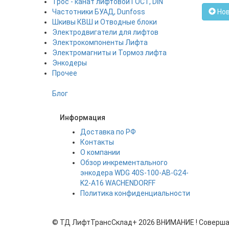
Трос - канат лифтовой ГОСТ, DIN
Частотники БУАД, Dunfoss
Нов
Шкивы КВШ и Отводные блоки
Электродвигатели для лифтов
Электрокомпоненты Лифта
Электромагниты и Тормоз лифта
Энкодеры
Прочее
Блог
Информация
Доставка по РФ
Контакты
О компании
Обзор инкрементального
энкодера WDG 40S-100-AB-G24-
K2-A16 WACHENDORFF
Политика конфиденциальности
©
ТД ЛифтТрансСклад+
2026 ВНИМАНИЕ ! Совершая