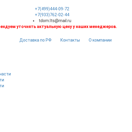
+7(499)444-09-72
+7(933)762-02-44
tdom.lts@mail.ru
ендуем уточнять актуальную цену у наших менеджеров.
Доставка по РФ
Контакты
О компании
части
ти
ти