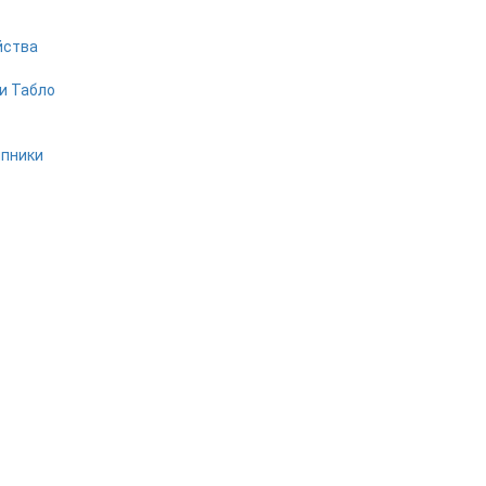
йства
и Табло
ипники