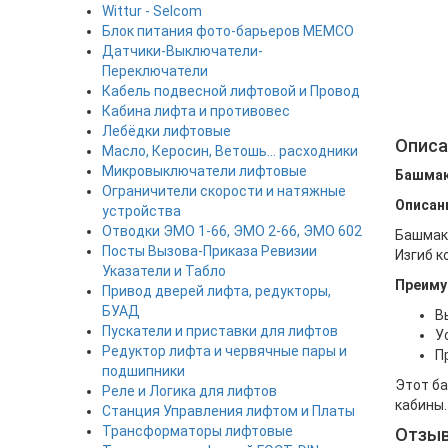
Wittur - Selcom
Блок питания фото-барьеров MEMCO
Датчики-Выключатели-
Переключатели
Кабель подвесной лифтовой и Провод
Кабина лифта и противовес
Лебёдки лифтовые
Описа
Масло, Керосин, Ветошь... расходники
Микровыключатели лифтовые
Башмак 
Ограничители скорости и натяжные
Описан
устройства
Отводки ЭМО 1-66, ЭМО 2-66, ЭМО 602
Башмак 
Посты Вызова-Приказа Ревизии
Изгиб к
Указатели и Табло
Преиму
Привод дверей лифта, редукторы,
БУАД
В
Пускатели и приставки для лифтов
У
Редуктор лифта и червячные пары и
П
подшипники
Этот ба
Реле и Логика для лифтов
кабины.
Станция Управления лифтом и Платы
Трансформаторы лифтовые
Отзы