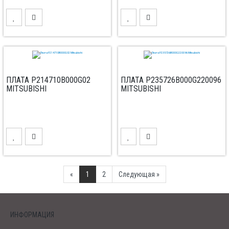
ПЛАТА P214710B000G02
ПЛАТА P235726B000G220096
MITSUBISHI
MITSUBISHI
Previous
Next
«
1
2
Следующая »
ИНФОРМАЦИЯ