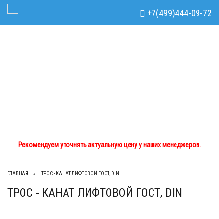
Рекомендуем уточнять актуальную цену у наших менеджеров.
x
+7(499)444-09-72
Toggle Navigation
+7(499)444-09-72
+7(933)762-02-44
tdom.lts@mail.ru
Рекомендуем уточнять актуальную цену у наших менеджеров.
ГЛАВНАЯ
ТРОС - КАНАТ ЛИФТОВОЙ ГОСТ, DIN
ТРОС - КАНАТ ЛИФТОВОЙ ГОСТ, DIN