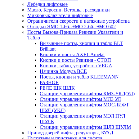
Лебёдки лифтовые
Масло, Керосин, Ветошь... расходники
Микровыключатели лифтовые
Ограничители скорости и натяжные устройства
Отводки ЭМО 1-66, ЭМО 2-66, ЭМО 602
Посты Вызова-Приказа Ревизии Указатели и
Табло
Вызывные посты, кнопки и табло BLT
Brilliant
Кнопки и посты AXEL Ametal
Кнопки и посты Ревизия - СТОП
Кнопки, табло, устройства VEGA
Начинка-Модуль ВСЕ
Посты, кнопки и табло KLEEMANN
РАЗНОЕ
РЕЛЕ ШК ШДК
Станции управления лифтом КМЗ-УКЛ(УЛ)
Станции управления лифтом МЛЗ УЛ
Станции управления лифтом МОСЛИФТ
ШУЛ (УКЛ)
Станции управления лифтом МЭЛ ПУЛ,
ШУЛК
Станции управления лифтом ЩЛЗ ШУЛМ
Привод дверей лифта, редукторы, БУАД
Пускатели и приставки для лифтов