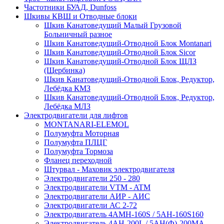
Частотники БУАД, Dunfoss
Шкивы КВШ и Отводные блоки
Шкив Канатоведущий Малый Грузовой
Больничный разное
Шкив Канатоведущий-Отводной Блок Montanari
Шкив Канатоведущий-Отводной Блок Sicor
Шкив Канатоведущий-Отводной Блок ЩЛЗ
(Щербинка)
Шкив Канатоведущий-Отводной Блок, Редуктор,
Лебёдка КМЗ
Шкив Канатоведущий-Отводной Блок, Редуктор,
Лебёдка МЛЗ
Электродвигатели для лифтов
MONTANARI-ELEMOL
Полумуфта Моторная
Полумуфта ПЛЦГ
Полумуфта Тормоза
Фланец переходной
Штурвал - Маховик электродвигателя
Электродвигатели 250 - 280
Электродвигатели VTM - ATM
Электродвигатели АИР - АИС
Электродвигатели АС 2-72
Электродвигатель 4АМН-160S / 5АН-160S160
Электродвигатель 4АН-200L / 5АН(Ф)-200МА