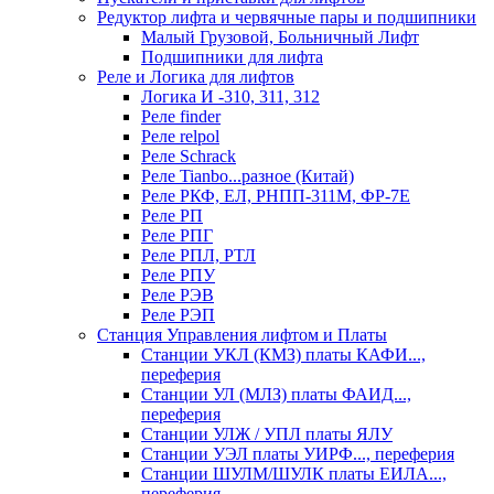
Редуктор лифта и червячные пары и подшипники
Малый Грузовой, Больничный Лифт
Подшипники для лифта
Реле и Логика для лифтов
Логика И -310, 311, 312
Реле findеr
Реле relpol
Реле Schrack
Реле Tianbo...разное (Китай)
Реле РКФ, ЕЛ, РНПП-311М, ФР-7Е
Реле РП
Реле РПГ
Реле РПЛ, РТЛ
Реле РПУ
Реле РЭВ
Реле РЭП
Станция Управления лифтом и Платы
Станции УКЛ (КМЗ) платы КАФИ...,
переферия
Станции УЛ (МЛЗ) платы ФАИД...,
переферия
Станции УЛЖ / УПЛ платы ЯЛУ
Станции УЭЛ платы УИРФ..., переферия
Станции ШУЛМ/ШУЛК платы ЕИЛА...,
переферия