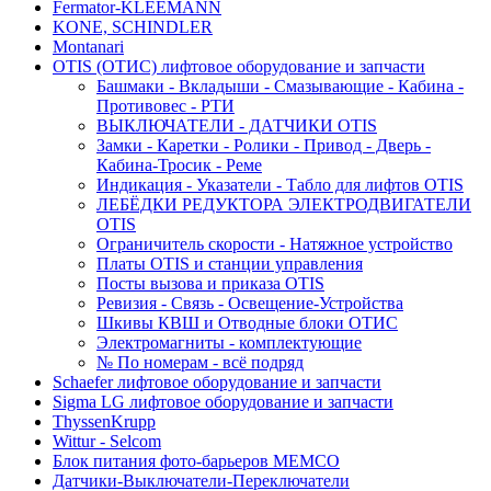
Fermator-KLEEMANN
KONE, SCHINDLER
Montanari
OTIS (ОТИС) лифтовое оборудование и запчасти
Башмаки - Вкладыши - Смазывающие - Кабина -
Противовес - РТИ
ВЫКЛЮЧАТЕЛИ - ДАТЧИКИ OTIS
Замки - Каретки - Ролики - Привод - Дверь -
Кабина-Тросик - Реме
Индикация - Указатели - Табло для лифтов OTIS
ЛЕБЁДКИ РЕДУКТОРА ЭЛЕКТРОДВИГАТЕЛИ
OTIS
Ограничитель скорости - Натяжное устройство
Платы OTIS и станции управления
Посты вызова и приказа OTIS
Ревизия - Связь - Освещение-Устройства
Шкивы КВШ и Отводные блоки ОТИС
Электромагниты - комплектующие
№ По номерам - всё подряд
Schaefer лифтовое оборудование и запчасти
Sigma LG лифтовое оборудование и запчасти
ThyssenKrupp
Wittur - Selcom
Блок питания фото-барьеров MEMCO
Датчики-Выключатели-Переключатели