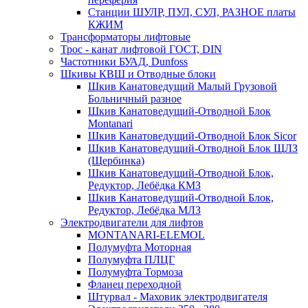
Станции ШУЛР, ПУЛ, СУЛ, РАЗНОЕ платы
КЖИМ
Трансформаторы лифтовые
Трос - канат лифтовой ГОСТ, DIN
Частотники БУАД, Dunfoss
Шкивы КВШ и Отводные блоки
Шкив Канатоведущий Малый Грузовой
Больничный разное
Шкив Канатоведущий-Отводной Блок
Montanari
Шкив Канатоведущий-Отводной Блок Sicor
Шкив Канатоведущий-Отводной Блок ЩЛЗ
(Щербинка)
Шкив Канатоведущий-Отводной Блок,
Редуктор, Лебёдка КМЗ
Шкив Канатоведущий-Отводной Блок,
Редуктор, Лебёдка МЛЗ
Электродвигатели для лифтов
MONTANARI-ELEMOL
Полумуфта Моторная
Полумуфта ПЛЦГ
Полумуфта Тормоза
Фланец переходной
Штурвал - Маховик электродвигателя