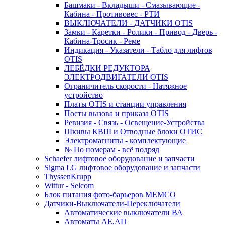
Башмаки - Вкладыши - Смазывающие -
Кабина - Противовес - РТИ
ВЫКЛЮЧАТЕЛИ - ДАТЧИКИ OTIS
Замки - Каретки - Ролики - Привод - Дверь -
Кабина-Тросик - Реме
Индикация - Указатели - Табло для лифтов
OTIS
ЛЕБЁДКИ РЕДУКТОРА
ЭЛЕКТРОДВИГАТЕЛИ OTIS
Ограничитель скорости - Натяжное
устройство
Платы OTIS и станции управления
Посты вызова и приказа OTIS
Ревизия - Связь - Освещение-Устройства
Шкивы КВШ и Отводные блоки ОТИС
Электромагниты - комплектующие
№ По номерам - всё подряд
Schaefer лифтовое оборудование и запчасти
Sigma LG лифтовое оборудование и запчасти
ThyssenKrupp
Wittur - Selcom
Блок питания фото-барьеров MEMCO
Датчики-Выключатели-Переключатели
Автоматические выключатели ВА
Автоматы АЕ,АП