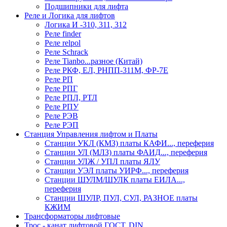
Подшипники для лифта
Реле и Логика для лифтов
Логика И -310, 311, 312
Реле findеr
Реле relpol
Реле Schrack
Реле Tianbo...разное (Китай)
Реле РКФ, ЕЛ, РНПП-311М, ФР-7Е
Реле РП
Реле РПГ
Реле РПЛ, РТЛ
Реле РПУ
Реле РЭВ
Реле РЭП
Станция Управления лифтом и Платы
Станции УКЛ (КМЗ) платы КАФИ..., переферия
Станции УЛ (МЛЗ) платы ФАИД..., переферия
Станции УЛЖ / УПЛ платы ЯЛУ
Станции УЭЛ платы УИРФ..., переферия
Станции ШУЛМ/ШУЛК платы ЕИЛА...,
переферия
Станции ШУЛР, ПУЛ, СУЛ, РАЗНОЕ платы
КЖИМ
Трансформаторы лифтовые
Трос - канат лифтовой ГОСТ, DIN