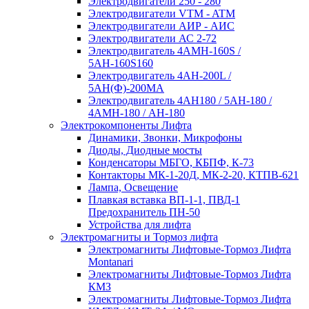
Электродвигатели 250 - 280
Электродвигатели VTM - ATM
Электродвигатели АИР - АИС
Электродвигатели АС 2-72
Электродвигатель 4АМН-160S /
5АН-160S160
Электродвигатель 4АН-200L /
5АН(Ф)-200МА
Электродвигатель 4АН180 / 5АН-180 /
4АМН-180 / АН-180
Электрокомпоненты Лифта
Динамики, Звонки, Микрофоны
Диоды, Диодные мосты
Конденсаторы МБГО, КБПФ, К-73
Контакторы МК-1-20Д, МК-2-20, КТПВ-621
Лампа, Освещение
Плавкая вставка ВП-1-1, ПВД-1
Предохранитель ПН-50
Устройства для лифта
Электромагниты и Тормоз лифта
Электромагниты Лифтовые-Тормоз Лифта
Montanari
Электромагниты Лифтовые-Тормоз Лифта
КМЗ
Электромагниты Лифтовые-Тормоз Лифта