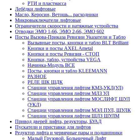
РТИ и пластмасса
Лебёдки лифтовые
Масло, Керосин, Ветошь... расходники
Микровыключатели лифтовые
Ограничители скорости и натяжные устройства
Отводки ЭМО 1-66, ЭМО 2-66, ЭМО 602
Посты Вызова-Приказа Ревизии Указатели и Табло
Вызывные посты, кнопки и табло BLT Brilliant
Кнопки и посты AXEL Ametal
Кнопки и посты Ревизия - СТОП
Кнопки, табло, устройства VEGA
Начинка-Модуль ВСЕ
Посты, кнопки и табло KLEEMANN
РАЗНОЕ
РЕЛЕ ШК ШДК
Станции управления лифтом КМЗ-УКЛ(УЛ)
Станции управления лифтом МЛЗ УЛ
Станции управления лифтом МОСЛИФТ ШУЛ
(УКЛ)
Станции управления лифтом МЭЛ ПУЛ, ШУЛК
Станции управления лифтом ЩЛЗ ШУЛМ
Привод дверей лифта, редукторы, БУАД
Пускатели и приставки для лифтов
Редуктор лифта и червячные пары и подшипники
Малый Грузовой, Больничный Лифт