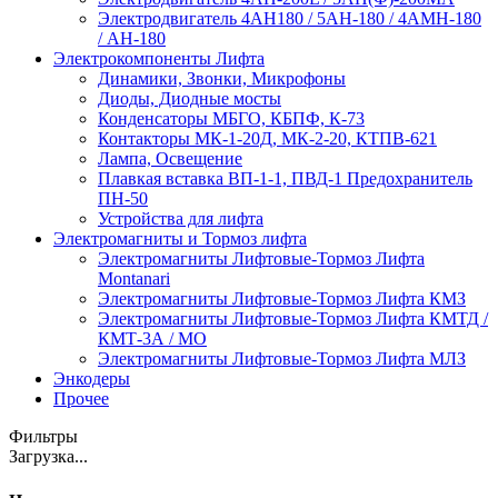
Электродвигатель 4АН180 / 5АН-180 / 4АМН-180
/ АН-180
Электрокомпоненты Лифта
Динамики, Звонки, Микрофоны
Диоды, Диодные мосты
Конденсаторы МБГО, КБПФ, К-73
Контакторы МК-1-20Д, МК-2-20, КТПВ-621
Лампа, Освещение
Плавкая вставка ВП-1-1, ПВД-1 Предохранитель
ПН-50
Устройства для лифта
Электромагниты и Тормоз лифта
Электромагниты Лифтовые-Тормоз Лифта
Montanari
Электромагниты Лифтовые-Тормоз Лифта КМЗ
Электромагниты Лифтовые-Тормоз Лифта КМТД /
КМТ-3А / МО
Электромагниты Лифтовые-Тормоз Лифта МЛЗ
Энкодеры
Прочее
Фильтры
Загрузка...