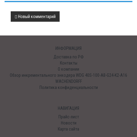
Новый комментарий
ИНФОРМАЦИЯ
Доставка по РФ
Контакты
О компании
Обзор инкрементального энкодера WDG 40S-100-AB-G24-K2-A16
WACHENDORFF
Политика конфиденциальности
НАВИГАЦИЯ
Прайс-лист
Новости
Карта сайта