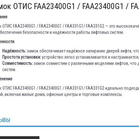
мок ОТИС FAA23400G1 / FAA23400G1 / F
ание
 ОТИС FAA23400G1 / FAA23400G1 / FAA331G1/ FAA331G2 — это высококаче
беспечения безопасности и надёжности работы лифтовых систем.
енности
Надёжность:
замок обеспечивает надёжное запирание дверей лифта, что
Простота установки:
устройство легко устанавливается и настраивается,
Совместимость:
замок совместим с различными моделями лифтов, что 
систем.
енение
 ОТИС FAA23400G1 / FAA23400G1 / FAA331G1/ FAA331G2 идеально подходи
й, включая жилые дома, офисные центры и торговые комплексы.
ЫВЫ