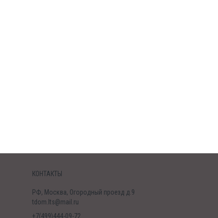
КОНТАКТЫ
РФ, Москва, Огородный проезд д.9
tdom.lts@mail.ru
+7(499)444-09-72