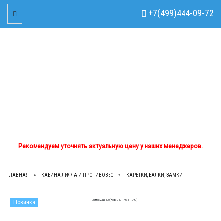
Рекомендуем уточнять актуальную цену у наших менеджеров.
x
+7(499)444-09-72
Toggle Navigation
+7(499)444-09-72
+7(933)762-02-44
tdom.lts@mail.ru
Рекомендуем уточнять актуальную цену у наших менеджеров.
ГЛАВНАЯ
КАБИНА ЛИФТА И ПРОТИВОВЕС
КАРЕТКИ, БАЛКИ, ЗАМКИ
Новинка