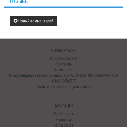
ОТЗЫВЫ
Новый комментарий
ИНФОРМАЦИЯ
Доставка по РФ
Контакты
О компании
Обзор инкрементального энкодера WDG 40S-100-AB-G24-K2-A16
WACHENDORFF
Политика конфиденциальности
НАВИГАЦИЯ
Прайс-лист
Новости
Карта сайта