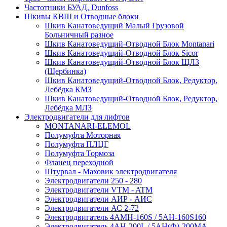
Частотники БУАД, Dunfoss
Шкивы КВШ и Отводные блоки
Шкив Канатоведущий Малый Грузовой
Больничный разное
Шкив Канатоведущий-Отводной Блок Montanari
Шкив Канатоведущий-Отводной Блок Sicor
Шкив Канатоведущий-Отводной Блок ЩЛЗ
(Щербинка)
Шкив Канатоведущий-Отводной Блок, Редуктор,
Лебёдка КМЗ
Шкив Канатоведущий-Отводной Блок, Редуктор,
Лебёдка МЛЗ
Электродвигатели для лифтов
MONTANARI-ELEMOL
Полумуфта Моторная
Полумуфта ПЛЦГ
Полумуфта Тормоза
Фланец переходной
Штурвал - Маховик электродвигателя
Электродвигатели 250 - 280
Электродвигатели VTM - ATM
Электродвигатели АИР - АИС
Электродвигатели АС 2-72
Электродвигатель 4АМН-160S / 5АН-160S160
Электродвигатель 4АН-200L / 5АН(Ф)-200МА