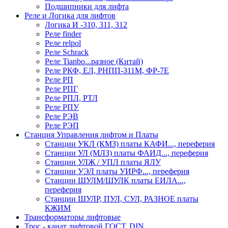
Подшипники для лифта
Реле и Логика для лифтов
Логика И -310, 311, 312
Реле findеr
Реле relpol
Реле Schrack
Реле Tianbo...разное (Китай)
Реле РКФ, ЕЛ, РНПП-311М, ФР-7Е
Реле РП
Реле РПГ
Реле РПЛ, РТЛ
Реле РПУ
Реле РЭВ
Реле РЭП
Станция Управления лифтом и Платы
Станции УКЛ (КМЗ) платы КАФИ..., переферия
Станции УЛ (МЛЗ) платы ФАИД..., переферия
Станции УЛЖ / УПЛ платы ЯЛУ
Станции УЭЛ платы УИРФ..., переферия
Станции ШУЛМ/ШУЛК платы ЕИЛА...,
переферия
Станции ШУЛР, ПУЛ, СУЛ, РАЗНОЕ платы
КЖИМ
Трансформаторы лифтовые
Трос - канат лифтовой ГОСТ, DIN