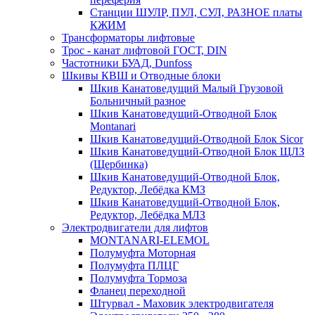
Станции ШУЛР, ПУЛ, СУЛ, РАЗНОЕ платы
КЖИМ
Трансформаторы лифтовые
Трос - канат лифтовой ГОСТ, DIN
Частотники БУАД, Dunfoss
Шкивы КВШ и Отводные блоки
Шкив Канатоведущий Малый Грузовой
Больничный разное
Шкив Канатоведущий-Отводной Блок
Montanari
Шкив Канатоведущий-Отводной Блок Sicor
Шкив Канатоведущий-Отводной Блок ЩЛЗ
(Щербинка)
Шкив Канатоведущий-Отводной Блок,
Редуктор, Лебёдка КМЗ
Шкив Канатоведущий-Отводной Блок,
Редуктор, Лебёдка МЛЗ
Электродвигатели для лифтов
MONTANARI-ELEMOL
Полумуфта Моторная
Полумуфта ПЛЦГ
Полумуфта Тормоза
Фланец переходной
Штурвал - Маховик электродвигателя