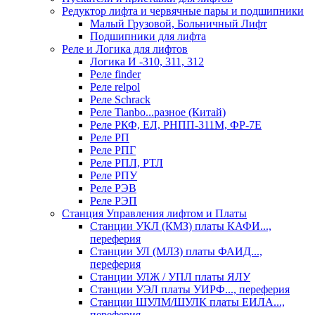
Редуктор лифта и червячные пары и подшипники
Малый Грузовой, Больничный Лифт
Подшипники для лифта
Реле и Логика для лифтов
Логика И -310, 311, 312
Реле findеr
Реле relpol
Реле Schrack
Реле Tianbo...разное (Китай)
Реле РКФ, ЕЛ, РНПП-311М, ФР-7Е
Реле РП
Реле РПГ
Реле РПЛ, РТЛ
Реле РПУ
Реле РЭВ
Реле РЭП
Станция Управления лифтом и Платы
Станции УКЛ (КМЗ) платы КАФИ...,
переферия
Станции УЛ (МЛЗ) платы ФАИД...,
переферия
Станции УЛЖ / УПЛ платы ЯЛУ
Станции УЭЛ платы УИРФ..., переферия
Станции ШУЛМ/ШУЛК платы ЕИЛА...,
переферия