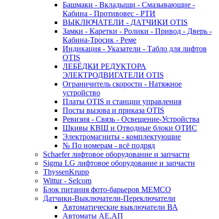
Башмаки - Вкладыши - Смазывающие -
Кабина - Противовес - РТИ
ВЫКЛЮЧАТЕЛИ - ДАТЧИКИ OTIS
Замки - Каретки - Ролики - Привод - Дверь -
Кабина-Тросик - Реме
Индикация - Указатели - Табло для лифтов
OTIS
ЛЕБЁДКИ РЕДУКТОРА
ЭЛЕКТРОДВИГАТЕЛИ OTIS
Ограничитель скорости - Натяжное
устройство
Платы OTIS и станции управления
Посты вызова и приказа OTIS
Ревизия - Связь - Освещение-Устройства
Шкивы КВШ и Отводные блоки ОТИС
Электромагниты - комплектующие
№ По номерам - всё подряд
Schaefer лифтовое оборудование и запчасти
Sigma LG лифтовое оборудование и запчасти
ThyssenKrupp
Wittur - Selcom
Блок питания фото-барьеров MEMCO
Датчики-Выключатели-Переключатели
Автоматические выключатели ВА
Автоматы АЕ,АП