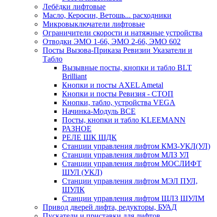
Лебёдки лифтовые
Масло, Керосин, Ветошь... расходники
Микровыключатели лифтовые
Ограничители скорости и натяжные устройства
Отводки ЭМО 1-66, ЭМО 2-66, ЭМО 602
Посты Вызова-Приказа Ревизии Указатели и
Табло
Вызывные посты, кнопки и табло BLT
Brilliant
Кнопки и посты AXEL Ametal
Кнопки и посты Ревизия - СТОП
Кнопки, табло, устройства VEGA
Начинка-Модуль ВСЕ
Посты, кнопки и табло KLEEMANN
РАЗНОЕ
РЕЛЕ ШК ШДК
Станции управления лифтом КМЗ-УКЛ(УЛ)
Станции управления лифтом МЛЗ УЛ
Станции управления лифтом МОСЛИФТ
ШУЛ (УКЛ)
Станции управления лифтом МЭЛ ПУЛ,
ШУЛК
Станции управления лифтом ЩЛЗ ШУЛМ
Привод дверей лифта, редукторы, БУАД
Пускатели и приставки для лифтов