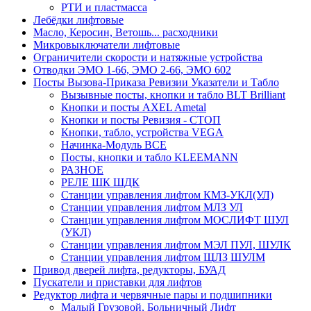
РТИ и пластмасса
Лебёдки лифтовые
Масло, Керосин, Ветошь... расходники
Микровыключатели лифтовые
Ограничители скорости и натяжные устройства
Отводки ЭМО 1-66, ЭМО 2-66, ЭМО 602
Посты Вызова-Приказа Ревизии Указатели и Табло
Вызывные посты, кнопки и табло BLT Brilliant
Кнопки и посты AXEL Ametal
Кнопки и посты Ревизия - СТОП
Кнопки, табло, устройства VEGA
Начинка-Модуль ВСЕ
Посты, кнопки и табло KLEEMANN
РАЗНОЕ
РЕЛЕ ШК ШДК
Станции управления лифтом КМЗ-УКЛ(УЛ)
Станции управления лифтом МЛЗ УЛ
Станции управления лифтом МОСЛИФТ ШУЛ
(УКЛ)
Станции управления лифтом МЭЛ ПУЛ, ШУЛК
Станции управления лифтом ЩЛЗ ШУЛМ
Привод дверей лифта, редукторы, БУАД
Пускатели и приставки для лифтов
Редуктор лифта и червячные пары и подшипники
Малый Грузовой, Больничный Лифт