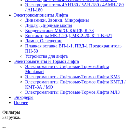
Электродвигатель 4АН180 / 5АН-180 / 4АМН-180
/ АН-180
Электрокомпоненты Лифта
Динамики, Звонки, Микрофоны
Диоды, Диодные мосты
Конденсаторы МБГО, КБПФ, К-73
Контакторы МК-1-20Д, МК-2-20, КТПВ-621
Лампа, Освещение
Плавкая вставка ВП-1-1, ПВД-1 Предохранитель
ПН-50
Устройства для лифта
Электромагниты и Тормоз лифта
Электромагниты Лифтовые-Тормоз Лифта
Montanari
Электромагниты Лифтовые-Тормоз Лифта КМЗ
Электромагниты Лифтовые-Тормоз Лифта КМТД /
КМТ-3А / МО
Электромагниты Лифтовые-Тормоз Лифта МЛЗ
Энкодеры
Прочее
Фильтры
Загрузка...