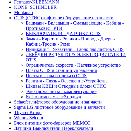
Fermator-KLEEMANN
KONE, SCHINDLER
Montanari
OTIS (ОТИС) лифтовое оборудование и запчасти
Башмаки - Вкладыши - Смазывающие - Кабина -
Противовес - РТИ
ВЫКЛЮЧАТЕЛИ - ДАТЧИКИ OTIS
Замки - Каретки - Ролики - Привод - Дверь -
Кабина-Тросик - Реме
Индикация - Указатели - Табло для лифтов OTIS
ЛЕБЁДКИ РЕДУКТОРА ЭЛЕКТРОДВИГАТЕЛИ
OTIS
Ограничитель скорости - Натяжное устройство
Платы OTIS и станции управления
Посты вызова и приказа OTIS
Ревизия - Связь - Освещение-Устройства
Шкивы КВШ и Отводные блоки ОТИС
Электромагниты - комплектующие
№ По номерам - всё подряд
Schaefer лифтовое оборудование и запчасти
Sigma LG лифтовое оборудование и запчасти
ThyssenKrupp
Wittur - Selcom
Блок питания фото-барьеров MEMCO
Датчики-Выключатели-Переключатели