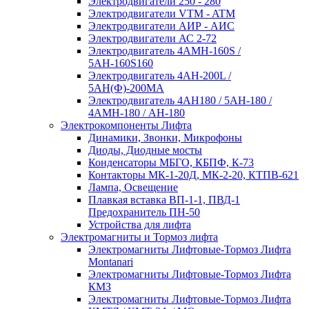
Электродвигатели 250 - 280
Электродвигатели VTM - ATM
Электродвигатели АИР - АИС
Электродвигатели АС 2-72
Электродвигатель 4АМН-160S /
5АН-160S160
Электродвигатель 4АН-200L /
5АН(Ф)-200МА
Электродвигатель 4АН180 / 5АН-180 /
4АМН-180 / АН-180
Электрокомпоненты Лифта
Динамики, Звонки, Микрофоны
Диоды, Диодные мосты
Конденсаторы МБГО, КБПФ, К-73
Контакторы МК-1-20Д, МК-2-20, КТПВ-621
Лампа, Освещение
Плавкая вставка ВП-1-1, ПВД-1
Предохранитель ПН-50
Устройства для лифта
Электромагниты и Тормоз лифта
Электромагниты Лифтовые-Тормоз Лифта
Montanari
Электромагниты Лифтовые-Тормоз Лифта
КМЗ
Электромагниты Лифтовые-Тормоз Лифта