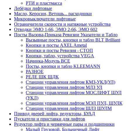
РТИ и пластмасса
Лебёдки лифтовые
Масло, Керосин, Ветошь... расходники
Микровыключатели лифтовые
Ограничители скорости и натяжные устройства
Отводки ЭМО 1-66, ЭМО 2-66, ЭМО 602
Посты Вызова-Приказа Ревизии Указатели и Табло
Вызывные посты, кнопки и табло BLT Brilliant
Кнопки и посты AXEL Ametal
Кнопки и посты Ревизия - СТОП
Кнопки, табло, устройства VEGA
Начинка-Модуль ВСЕ
Посты, кнопки и табло KLEEMANN
РАЗНОЕ
РЕЛЕ ШК ШДК
Станции управления лифтом КМЗ-УКЛ(УЛ)
Станции управления лифтом МЛЗ УЛ
Станции управления лифтом МОСЛИФТ ШУЛ
(УКЛ)
Станции управления лифтом МЭЛ ПУЛ, ШУЛК
Станции управления лифтом ЩЛЗ ШУЛМ
Привод дверей лифта, редукторы, БУАД
Пускатели и приставки для лифтов
Редуктор лифта и червячные пары и подшипники
Малый Грузовой, Больничный Лифт