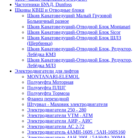
Частотники БУАД, Dunfoss
Шкивы КВШ и Отводные блоки
Шкив Канатоведущий Малый Грузовой
Больничный разное
Шкив Канатоведущий-Отводной Блок Montanari
Шкив Канатоведущий-Отводной Блок Sicor
Шкив Канатоведущий-Отводной Блок ЩЛЗ
(Щербинка)
Шкив Канатоведущий-Отводной Блок, Редуктор,
Лебёдка КМЗ
Шкив Канатоведущий-Отводной Блок, Редуктор,
Лебёдка МЛЗ
Электродвигатели для лифтов
MONTANARI-ELEMOL
Полумуфта Моторная
Полумуфта ПЛЦГ
Полумуфта Тормоза
Фланец переходной
Штурвал - Маховик электродвигателя
Электродвигатели 250 - 280
Электродвигатели VTM - ATM
Электродвигатели АИР - АИС
Электродвигатели АС 2-72
Электродвигатель 4АМН-160S / 5АН-160S160
Электродвигатель 4АН-200L / 5АН(Ф)-200МА