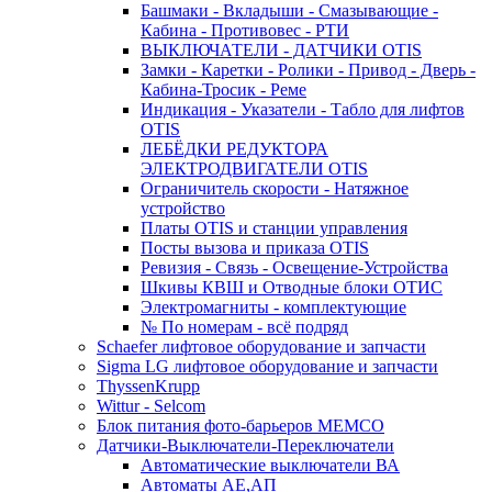
Башмаки - Вкладыши - Смазывающие -
Кабина - Противовес - РТИ
ВЫКЛЮЧАТЕЛИ - ДАТЧИКИ OTIS
Замки - Каретки - Ролики - Привод - Дверь -
Кабина-Тросик - Реме
Индикация - Указатели - Табло для лифтов
OTIS
ЛЕБЁДКИ РЕДУКТОРА
ЭЛЕКТРОДВИГАТЕЛИ OTIS
Ограничитель скорости - Натяжное
устройство
Платы OTIS и станции управления
Посты вызова и приказа OTIS
Ревизия - Связь - Освещение-Устройства
Шкивы КВШ и Отводные блоки ОТИС
Электромагниты - комплектующие
№ По номерам - всё подряд
Schaefer лифтовое оборудование и запчасти
Sigma LG лифтовое оборудование и запчасти
ThyssenKrupp
Wittur - Selcom
Блок питания фото-барьеров MEMCO
Датчики-Выключатели-Переключатели
Автоматические выключатели ВА
Автоматы АЕ,АП