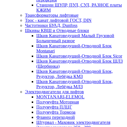
Станции ШУЛР, ПУЛ, СУЛ, РАЗНОЕ платы
КЖИМ
Трансформаторы лифтовые
Трос - канат лифтовой ГОСТ, DIN
Частотники БУАД, Dunfoss
Шкивы КВШ и Отводные блоки
Шкив Канатоведущий Малый Грузовой
Больничный разное
Шкив Канатоведущий-Отводной Блок
Montanari
Шкив Канатоведущий-Отводной Блок Sicor
Шкив Канатоведущий-Отводной Блок ЩЛЗ
(Щербинка)
Шкив Канатоведущий-Отводной Блок,
Редуктор, Лебёдка КМЗ
Шкив Канатоведущий-Отводной Блок,
Редуктор, Лебёдка МЛЗ
Электродвигатели для лифтов
MONTANARI-ELEMOL
Полумуфта Моторная
Полумуфта ПЛЦГ
Полумуфта Тормоза
Фланец переходной
Штурвал - Маховик электродвигателя