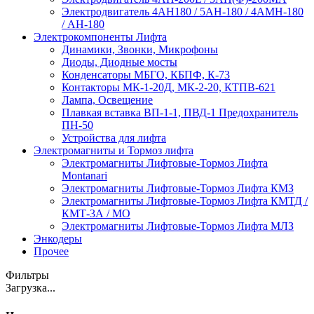
Электродвигатель 4АН180 / 5АН-180 / 4АМН-180
/ АН-180
Электрокомпоненты Лифта
Динамики, Звонки, Микрофоны
Диоды, Диодные мосты
Конденсаторы МБГО, КБПФ, К-73
Контакторы МК-1-20Д, МК-2-20, КТПВ-621
Лампа, Освещение
Плавкая вставка ВП-1-1, ПВД-1 Предохранитель
ПН-50
Устройства для лифта
Электромагниты и Тормоз лифта
Электромагниты Лифтовые-Тормоз Лифта
Montanari
Электромагниты Лифтовые-Тормоз Лифта КМЗ
Электромагниты Лифтовые-Тормоз Лифта КМТД /
КМТ-3А / МО
Электромагниты Лифтовые-Тормоз Лифта МЛЗ
Энкодеры
Прочее
Фильтры
Загрузка...