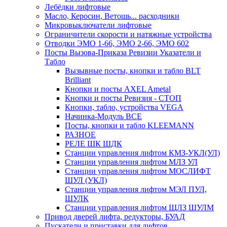
Лебёдки лифтовые
Масло, Керосин, Ветошь... расходники
Микровыключатели лифтовые
Ограничители скорости и натяжные устройства
Отводки ЭМО 1-66, ЭМО 2-66, ЭМО 602
Посты Вызова-Приказа Ревизии Указатели и
Табло
Вызывные посты, кнопки и табло BLT
Brilliant
Кнопки и посты AXEL Ametal
Кнопки и посты Ревизия - СТОП
Кнопки, табло, устройства VEGA
Начинка-Модуль ВСЕ
Посты, кнопки и табло KLEEMANN
РАЗНОЕ
РЕЛЕ ШК ШДК
Станции управления лифтом КМЗ-УКЛ(УЛ)
Станции управления лифтом МЛЗ УЛ
Станции управления лифтом МОСЛИФТ
ШУЛ (УКЛ)
Станции управления лифтом МЭЛ ПУЛ,
ШУЛК
Станции управления лифтом ЩЛЗ ШУЛМ
Привод дверей лифта, редукторы, БУАД
Пускатели и приставки для лифтов