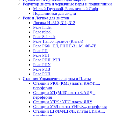
Редуктор лифта и червячные пары и подшипники
Малый Грузовой, Больничный Лифт
Подшипники для лифта
Реле и Логика для лифтов
Логика И -310, 311, 312
Реле findеr
Реле relpol
Реле Schrack
Реле Tianbo...разное (Китай)
Реле РКФ, ЕЛ, РНПП-311М, ФР-7Е
Реле РП
Реле РПГ
Реле РПЛ, РТЛ
Реле РПУ
Реле РЭВ
Реле РЭП
Станция Управления лифтом и Платы
Станции УКЛ (КМЗ) платы КАФИ...,
переферия
Станции УЛ (МЛЗ) платы ФАИД...,
переферия
Станции УЛЖ / УПЛ платы ЯЛУ
Станции УЭЛ платы УИРФ..., переферия
Станции ШУЛМ/ШУЛК платы ЕИЛА...,
переферия