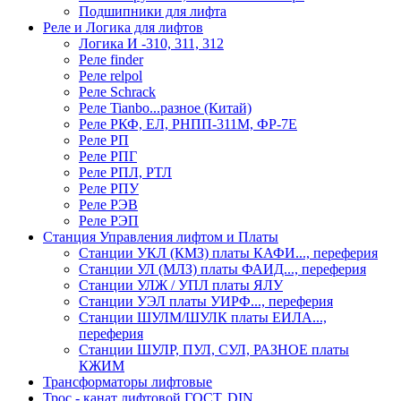
Подшипники для лифта
Реле и Логика для лифтов
Логика И -310, 311, 312
Реле findеr
Реле relpol
Реле Schrack
Реле Tianbo...разное (Китай)
Реле РКФ, ЕЛ, РНПП-311М, ФР-7Е
Реле РП
Реле РПГ
Реле РПЛ, РТЛ
Реле РПУ
Реле РЭВ
Реле РЭП
Станция Управления лифтом и Платы
Станции УКЛ (КМЗ) платы КАФИ..., переферия
Станции УЛ (МЛЗ) платы ФАИД..., переферия
Станции УЛЖ / УПЛ платы ЯЛУ
Станции УЭЛ платы УИРФ..., переферия
Станции ШУЛМ/ШУЛК платы ЕИЛА...,
переферия
Станции ШУЛР, ПУЛ, СУЛ, РАЗНОЕ платы
КЖИМ
Трансформаторы лифтовые
Трос - канат лифтовой ГОСТ, DIN