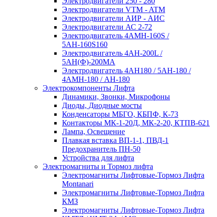
Электродвигатели 250 - 280
Электродвигатели VTM - ATM
Электродвигатели АИР - АИС
Электродвигатели АС 2-72
Электродвигатель 4АМН-160S /
5АН-160S160
Электродвигатель 4АН-200L /
5АН(Ф)-200МА
Электродвигатель 4АН180 / 5АН-180 /
4АМН-180 / АН-180
Электрокомпоненты Лифта
Динамики, Звонки, Микрофоны
Диоды, Диодные мосты
Конденсаторы МБГО, КБПФ, К-73
Контакторы МК-1-20Д, МК-2-20, КТПВ-621
Лампа, Освещение
Плавкая вставка ВП-1-1, ПВД-1
Предохранитель ПН-50
Устройства для лифта
Электромагниты и Тормоз лифта
Электромагниты Лифтовые-Тормоз Лифта
Montanari
Электромагниты Лифтовые-Тормоз Лифта
КМЗ
Электромагниты Лифтовые-Тормоз Лифта