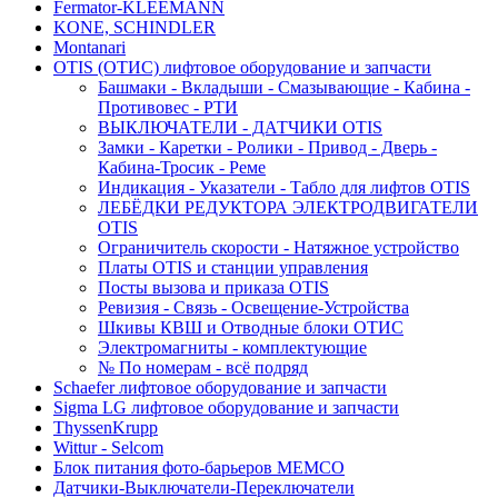
Fermator-KLEEMANN
KONE, SCHINDLER
Montanari
OTIS (ОТИС) лифтовое оборудование и запчасти
Башмаки - Вкладыши - Смазывающие - Кабина -
Противовес - РТИ
ВЫКЛЮЧАТЕЛИ - ДАТЧИКИ OTIS
Замки - Каретки - Ролики - Привод - Дверь -
Кабина-Тросик - Реме
Индикация - Указатели - Табло для лифтов OTIS
ЛЕБЁДКИ РЕДУКТОРА ЭЛЕКТРОДВИГАТЕЛИ
OTIS
Ограничитель скорости - Натяжное устройство
Платы OTIS и станции управления
Посты вызова и приказа OTIS
Ревизия - Связь - Освещение-Устройства
Шкивы КВШ и Отводные блоки ОТИС
Электромагниты - комплектующие
№ По номерам - всё подряд
Schaefer лифтовое оборудование и запчасти
Sigma LG лифтовое оборудование и запчасти
ThyssenKrupp
Wittur - Selcom
Блок питания фото-барьеров MEMCO
Датчики-Выключатели-Переключатели