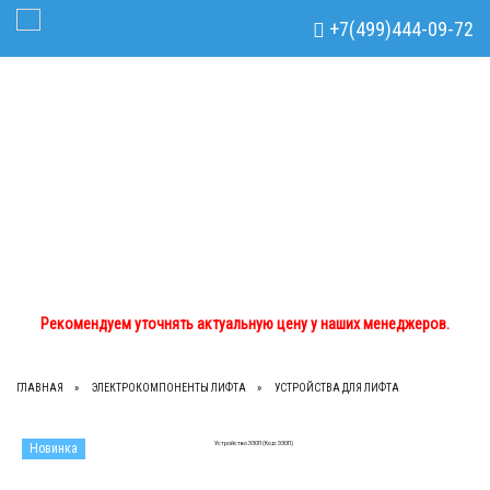
Рекомендуем уточнять актуальную цену у наших менеджеров.
x
+7(499)444-09-72
Toggle Navigation
+7(499)444-09-72
+7(933)762-02-44
tdom.lts@mail.ru
Рекомендуем уточнять актуальную цену у наших менеджеров.
ГЛАВНАЯ
ЭЛЕКТРОКОМПОНЕНТЫ ЛИФТА
УСТРОЙСТВА ДЛЯ ЛИФТА
Новинка