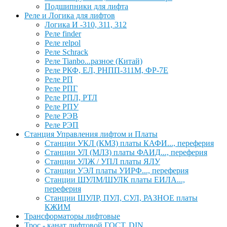
Подшипники для лифта
Реле и Логика для лифтов
Логика И -310, 311, 312
Реле findеr
Реле relpol
Реле Schrack
Реле Tianbo...разное (Китай)
Реле РКФ, ЕЛ, РНПП-311М, ФР-7Е
Реле РП
Реле РПГ
Реле РПЛ, РТЛ
Реле РПУ
Реле РЭВ
Реле РЭП
Станция Управления лифтом и Платы
Станции УКЛ (КМЗ) платы КАФИ..., переферия
Станции УЛ (МЛЗ) платы ФАИД..., переферия
Станции УЛЖ / УПЛ платы ЯЛУ
Станции УЭЛ платы УИРФ..., переферия
Станции ШУЛМ/ШУЛК платы ЕИЛА...,
переферия
Станции ШУЛР, ПУЛ, СУЛ, РАЗНОЕ платы
КЖИМ
Трансформаторы лифтовые
Трос - канат лифтовой ГОСТ, DIN