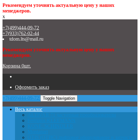
Рекомендуем уточнять актуальную цену у наших
менеджеров.
x
+7(499)444-09-72
+7(933)762-02-44
tdom.lts@mail.ru
Рекомендуем уточнять актуальную цену у наших
менеджеров.
Корзина
0
шт.
Оформить заказ
+7(499)444-09-72
Toggle Navigation
Весь каталог
ALTIVAR 71 частотные преобразователи
Fermator-KLEEMANN
KONE, SCHINDLER
Montanari
OTIS (ОТИС) лифтовое оборудование и запчасти