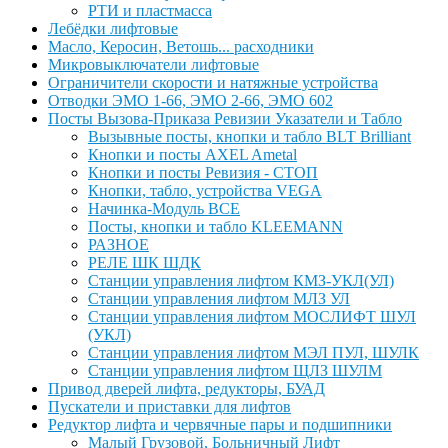
РТИ и пластмасса
Лебёдки лифтовые
Масло, Керосин, Ветошь... расходники
Микровыключатели лифтовые
Ограничители скорости и натяжные устройства
Отводки ЭМО 1-66, ЭМО 2-66, ЭМО 602
Посты Вызова-Приказа Ревизии Указатели и Табло
Вызывные посты, кнопки и табло BLT Brilliant
Кнопки и посты AXEL Ametal
Кнопки и посты Ревизия - СТОП
Кнопки, табло, устройства VEGA
Начинка-Модуль ВСЕ
Посты, кнопки и табло KLEEMANN
РАЗНОЕ
РЕЛЕ ШК ШДК
Станции управления лифтом КМЗ-УКЛ(УЛ)
Станции управления лифтом МЛЗ УЛ
Станции управления лифтом МОСЛИФТ ШУЛ
(УКЛ)
Станции управления лифтом МЭЛ ПУЛ, ШУЛК
Станции управления лифтом ЩЛЗ ШУЛМ
Привод дверей лифта, редукторы, БУАД
Пускатели и приставки для лифтов
Редуктор лифта и червячные пары и подшипники
Малый Грузовой, Больничный Лифт