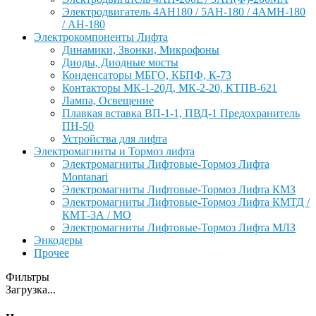
Электродвигатель 4АН180 / 5АН-180 / 4АМН-180
/ АН-180
Электрокомпоненты Лифта
Динамики, Звонки, Микрофоны
Диоды, Диодные мосты
Конденсаторы МБГО, КБПФ, К-73
Контакторы МК-1-20Д, МК-2-20, КТПВ-621
Лампа, Освещение
Плавкая вставка ВП-1-1, ПВД-1 Предохранитель
ПН-50
Устройства для лифта
Электромагниты и Тормоз лифта
Электромагниты Лифтовые-Тормоз Лифта
Montanari
Электромагниты Лифтовые-Тормоз Лифта КМЗ
Электромагниты Лифтовые-Тормоз Лифта КМТД /
КМТ-3А / МО
Электромагниты Лифтовые-Тормоз Лифта МЛЗ
Энкодеры
Прочее
Фильтры
Загрузка...