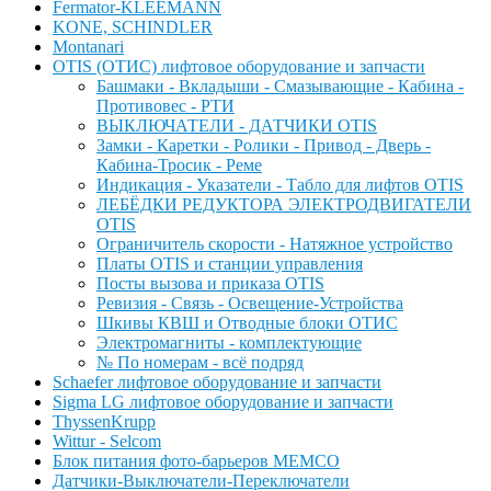
Fermator-KLEEMANN
KONE, SCHINDLER
Montanari
OTIS (ОТИС) лифтовое оборудование и запчасти
Башмаки - Вкладыши - Смазывающие - Кабина -
Противовес - РТИ
ВЫКЛЮЧАТЕЛИ - ДАТЧИКИ OTIS
Замки - Каретки - Ролики - Привод - Дверь -
Кабина-Тросик - Реме
Индикация - Указатели - Табло для лифтов OTIS
ЛЕБЁДКИ РЕДУКТОРА ЭЛЕКТРОДВИГАТЕЛИ
OTIS
Ограничитель скорости - Натяжное устройство
Платы OTIS и станции управления
Посты вызова и приказа OTIS
Ревизия - Связь - Освещение-Устройства
Шкивы КВШ и Отводные блоки ОТИС
Электромагниты - комплектующие
№ По номерам - всё подряд
Schaefer лифтовое оборудование и запчасти
Sigma LG лифтовое оборудование и запчасти
ThyssenKrupp
Wittur - Selcom
Блок питания фото-барьеров MEMCO
Датчики-Выключатели-Переключатели