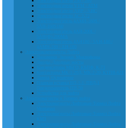
Электродвигатели 250 - 280
Электродвигатели VTM - ATM
Электродвигатели АИР - АИС
Электродвигатели АС 2-72
Электродвигатель 4АМН-160S /
5АН-160S160
Электродвигатель 4АН-200L /
5АН(Ф)-200МА
Электродвигатель 4АН180 / 5АН-180 /
4АМН-180 / АН-180
Электрокомпоненты Лифта
Динамики, Звонки, Микрофоны
Диоды, Диодные мосты
Конденсаторы МБГО, КБПФ, К-73
Контакторы МК-1-20Д, МК-2-20, КТПВ-621
Лампа, Освещение
Плавкая вставка ВП-1-1, ПВД-1
Предохранитель ПН-50
Устройства для лифта
Электромагниты и Тормоз лифта
Электромагниты Лифтовые-Тормоз Лифта
Montanari
Электромагниты Лифтовые-Тормоз Лифта
КМЗ
Электромагниты Лифтовые-Тормоз Лифта