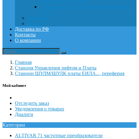
КМТД / КМТ-3А / МО
Электромагниты Лифтовые-Тормоз Лифта
МЛЗ
Энкодеры
Прочее
Доставка по РФ
Контакты
О компании
Главная
Станция Управления лифтом и Платы
Станции ШУЛМ/ШУЛК платы ЕИЛА..., переферия
Мой кабинет
Отследить заказ
Уведомления о товарах
Диалоги
Категории
ALTIVAR 71 частотные преобразователи