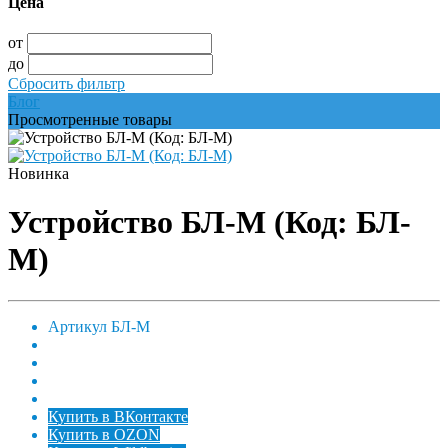
Цена
от
до
Сбросить фильтр
Блог
Просмотренные товары
Новинка
Устройство БЛ-М (Код: БЛ-
М)
Артикул
БЛ-М
Купить в ВКонтакте
Купить в OZON