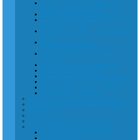
Башмаки - Вкладыши - Смазывающие -
Кабина - Противовес - РТИ
ВЫКЛЮЧАТЕЛИ - ДАТЧИКИ OTIS
Замки - Каретки - Ролики - Привод - Дверь -
Кабина-Тросик - Реме
Индикация - Указатели - Табло для лифтов
OTIS
ЛЕБЁДКИ РЕДУКТОРА
ЭЛЕКТРОДВИГАТЕЛИ OTIS
Ограничитель скорости - Натяжное
устройство
Платы OTIS и станции управления
Посты вызова и приказа OTIS
Ревизия - Связь - Освещение-Устройства
Шкивы КВШ и Отводные блоки ОТИС
Электромагниты - комплектующие
№ По номерам - всё подряд
Schaefer лифтовое оборудование и запчасти
Sigma LG лифтовое оборудование и запчасти
ThyssenKrupp
Wittur - Selcom
Блок питания фото-барьеров MEMCO
Датчики-Выключатели-Переключатели
Автоматические выключатели ВА
Автоматы АЕ,АП