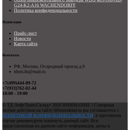
G24-K2-A16 WACHENDORFF
Политика конфиденциальности
Навигация
Прайс-лист
Новости
Карта сайта
Контакты
РФ, Москва, Огородный проезд д.9
tdom.lts@mail.ru
+7(499)444-09-72
+7(933)762-02-44
10:00 - 19:00
©
ТД ЛифтТрансСклад+
2026 ВНИМАНИЕ ! Совершая
любые действия на сайте lifttranssklad.ru вы соглашаетесь с
ПОЛИТИКОЙ КОНФИДЕНЦИАЛЬНОСТИ
, в противном
случае рекомендуем покинуть данный сайт. Вся
представленная на данном сайте информация, цены и