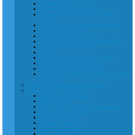
Выключатели ВБ, ВРЛ, ВУ
Выключатели путевые ВП-15
Выключатели путевые ВП-16, ВП-83,
ВК-200
Выключатели путевые конечные ВПК
Датчики ВПЛГ, ВПЛ
Датчики и выключатели МЛЗ
Датчики КМЗ/ВБ2.12..., ВБ2ЧЛ, ВБ5.43
Датчики ЩЛЗ /ДМ, ДПОИ
Импорт
Микропереключатели МП в корпусе
Переключатели ПК, ПГ, ПКГ
Прочее лифтовое оборудование
Этажные Переключатели ЭП-1140, датчики
ДПЭ-101
Кабель подвесной лифтовой и Провод
Кабина лифта и противовес
Вкладыш, Башмак лифта
Двери Боствиг
Кабина лифта, Створки, Оборудование
Каретки, Балки, Замки
Противовес лифта
Пружины, спецключи
Ролики, Втулки лифта
РТИ и пластмасса