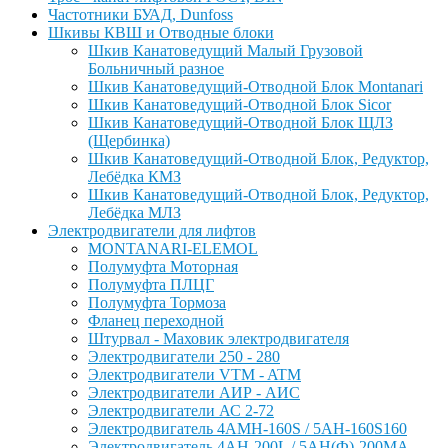
Частотники БУАД, Dunfoss
Шкивы КВШ и Отводные блоки
Шкив Канатоведущий Малый Грузовой
Больничный разное
Шкив Канатоведущий-Отводной Блок Montanari
Шкив Канатоведущий-Отводной Блок Sicor
Шкив Канатоведущий-Отводной Блок ЩЛЗ
(Щербинка)
Шкив Канатоведущий-Отводной Блок, Редуктор,
Лебёдка КМЗ
Шкив Канатоведущий-Отводной Блок, Редуктор,
Лебёдка МЛЗ
Электродвигатели для лифтов
MONTANARI-ELEMOL
Полумуфта Моторная
Полумуфта ПЛЦГ
Полумуфта Тормоза
Фланец переходной
Штурвал - Маховик электродвигателя
Электродвигатели 250 - 280
Электродвигатели VTM - ATM
Электродвигатели АИР - АИС
Электродвигатели АС 2-72
Электродвигатель 4АМН-160S / 5АН-160S160
Электродвигатель 4АН-200L / 5АН(Ф)-200МА