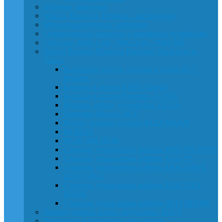
Лебёдки лифтовые
Масло, Керосин, Ветошь... расходники
Микровыключатели лифтовые
Ограничители скорости и натяжные устройства
Отводки ЭМО 1-66, ЭМО 2-66, ЭМО 602
Посты Вызова-Приказа Ревизии Указатели и
Табло
Вызывные посты, кнопки и табло BLT
Brilliant
Кнопки и посты AXEL Ametal
Кнопки и посты Ревизия - СТОП
Кнопки, табло, устройства VEGA
Начинка-Модуль ВСЕ
Посты, кнопки и табло KLEEMANN
РАЗНОЕ
РЕЛЕ ШК ШДК
Станции управления лифтом КМЗ-УКЛ(УЛ)
Станции управления лифтом МЛЗ УЛ
Станции управления лифтом МОСЛИФТ
ШУЛ (УКЛ)
Станции управления лифтом МЭЛ ПУЛ,
ШУЛК
Станции управления лифтом ЩЛЗ ШУЛМ
Привод дверей лифта, редукторы, БУАД
Пускатели и приставки для лифтов