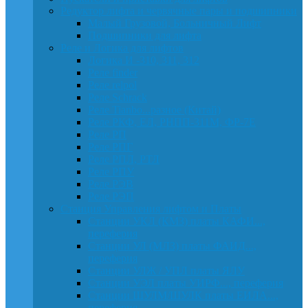
Редуктор лифта и червячные пары и подшипники
Малый Грузовой, Больничный Лифт
Подшипники для лифта
Реле и Логика для лифтов
Логика И -310, 311, 312
Реле findеr
Реле relpol
Реле Schrack
Реле Tianbo...разное (Китай)
Реле РКФ, ЕЛ, РНПП-311М, ФР-7Е
Реле РП
Реле РПГ
Реле РПЛ, РТЛ
Реле РПУ
Реле РЭВ
Реле РЭП
Станция Управления лифтом и Платы
Станции УКЛ (КМЗ) платы КАФИ...,
переферия
Станции УЛ (МЛЗ) платы ФАИД...,
переферия
Станции УЛЖ / УПЛ платы ЯЛУ
Станции УЭЛ платы УИРФ..., переферия
Станции ШУЛМ/ШУЛК платы ЕИЛА...,
переферия