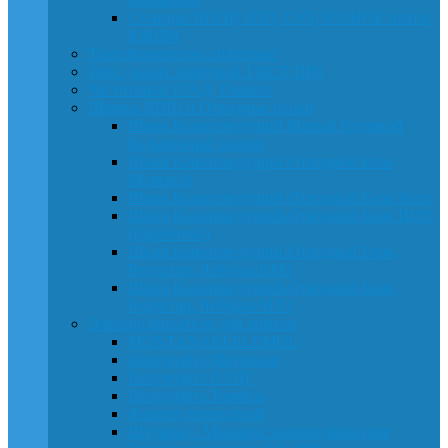
Станции ШУЛР, ПУЛ, СУЛ, РАЗНОЕ платы
КЖИМ
Трансформаторы лифтовые
Трос - канат лифтовой ГОСТ, DIN
Частотники БУАД, Dunfoss
Шкивы КВШ и Отводные блоки
Шкив Канатоведущий Малый Грузовой
Больничный разное
Шкив Канатоведущий-Отводной Блок
Montanari
Шкив Канатоведущий-Отводной Блок Sicor
Шкив Канатоведущий-Отводной Блок ЩЛЗ
(Щербинка)
Шкив Канатоведущий-Отводной Блок,
Редуктор, Лебёдка КМЗ
Шкив Канатоведущий-Отводной Блок,
Редуктор, Лебёдка МЛЗ
Электродвигатели для лифтов
MONTANARI-ELEMOL
Полумуфта Моторная
Полумуфта ПЛЦГ
Полумуфта Тормоза
Фланец переходной
Штурвал - Маховик электродвигателя