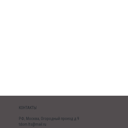
КОНТАКТЫ
РФ, Москва, Огородный проезд д.9
tdom.lts@mail.ru