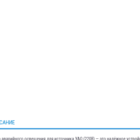
САНИЕ
 аварийного освещения для источника УАО (220В) — это надёжное устрой