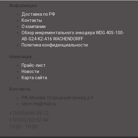
Информация
Доставка по РФ
Контакты
О компании
Обзор инкрементального энкодера WDG 40S-100-
AB-G24-K2-A16 WACHENDORFF
Политика конфиденциальности
Навигация
Прайс-лист
Новости
Карта сайта
Контакты
РФ, Москва, Огородный проезд д.9
tdom.lts@mail.ru
+7(499)444-09-72
+7(933)762-02-44
10:00 - 19:00