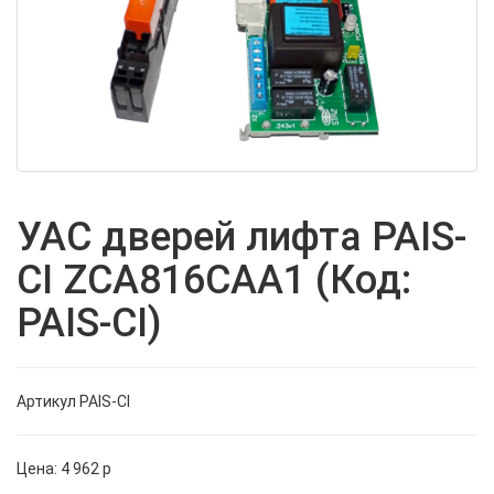
Новинка
УАС дверей лифта PAIS-
CI ZCA816CAA1 (Код:
PAIS-CI)
Артикул
PAIS-CI
Цена:
4 962
p