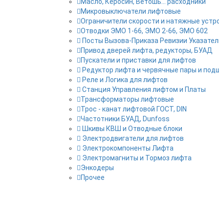
Масло, Керосин, Ветошь... расходники
Микровыключатели лифтовые
Ограничители скорости и натяжные устр
Отводки ЭМО 1-66, ЭМО 2-66, ЭМО 602
Посты Вызова-Приказа Ревизии Указател
Привод дверей лифта, редукторы, БУАД
Пускатели и приставки для лифтов
Редуктор лифта и червячные пары и под
Реле и Логика для лифтов
Станция Управления лифтом и Платы
Трансформаторы лифтовые
Трос - канат лифтовой ГОСТ, DIN
Частотники БУАД, Dunfoss
Шкивы КВШ и Отводные блоки
Электродвигатели для лифтов
Электрокомпоненты Лифта
Электромагниты и Тормоз лифта
Энкодеры
Прочее