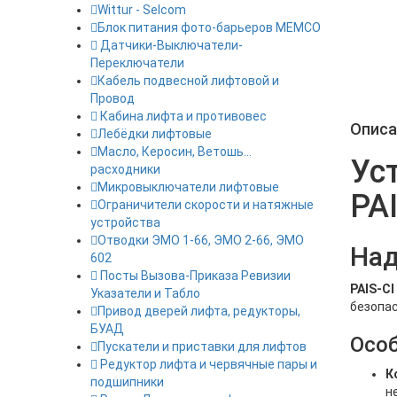
Wittur - Selcom
Блок питания фото-барьеров MEMCO
Датчики-Выключатели-
Переключатели
Кабель подвесной лифтовой и
Провод
Кабина лифта и противовес
Описа
Лебёдки лифтовые
Масло, Керосин, Ветошь...
Ус
расходники
Микровыключатели лифтовые
PA
Ограничители скорости и натяжные
устройства
Отводки ЭМО 1-66, ЭМО 2-66, ЭМО
Над
602
Посты Вызова-Приказа Ревизии
PAIS-C
Указатели и Табло
безопас
Привод дверей лифта, редукторы,
БУАД
Особ
Пускатели и приставки для лифтов
Редуктор лифта и червячные пары и
К
подшипники
н