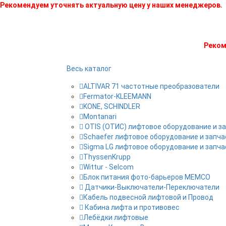
Рекомендуем уточнять актуальную цену у наших менеджеров.
Реком
Весь каталог
ALTIVAR 71 частотные преобразователи
Fermator-KLEEMANN
KONE, SCHINDLER
Montanari
OTIS (ОТИС) лифтовое оборудование и з
Schaefer лифтовое оборудование и запча
Sigma LG лифтовое оборудование и запча
ThyssenKrupp
Wittur - Selcom
Блок питания фото-барьеров MEMCO
Датчики-Выключатели-Переключатели
Кабель подвесной лифтовой и Провод
Кабина лифта и противовес
Лебёдки лифтовые