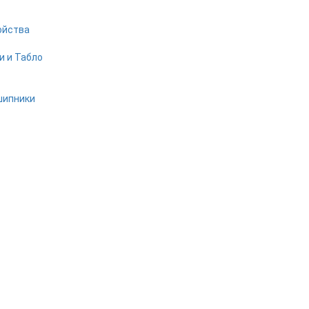
ойства
и и Табло
шипники