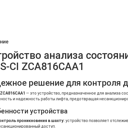
ние
тройство анализа состоян
IS-CI ZCA816CAA1
ежное решение для контроля д
I ZCA816CAA1
— это устройство, предназначенное для анализа со
ность и надежность работы лифта, предотвращая несанкциониро
енности устройства
онтроль проникновения в шахту:
устройство позволяет отслежи
есанкционированный доступ.