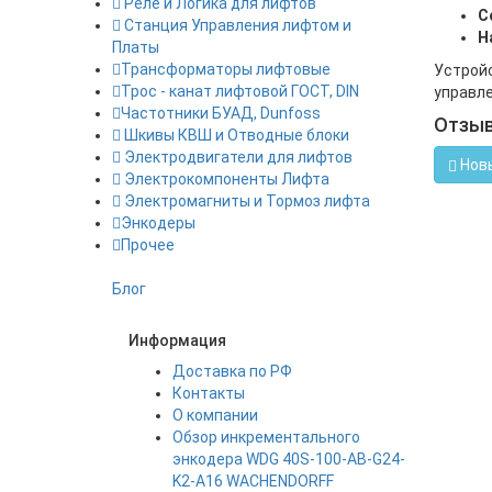
Реле и Логика для лифтов
С
Станция Управления лифтом и
Н
Платы
Трансформаторы лифтовые
Устройс
Трос - канат лифтовой ГОСТ, DIN
управле
Частотники БУАД, Dunfoss
Отзы
Шкивы КВШ и Отводные блоки
Электродвигатели для лифтов
Нов
Электрокомпоненты Лифта
Электромагниты и Тормоз лифта
Энкодеры
Прочее
Блог
Информация
Доставка по РФ
Контакты
О компании
Обзор инкрементального
энкодера WDG 40S-100-AB-G24-
K2-A16 WACHENDORFF