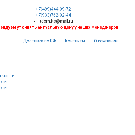
+7(499)444-09-72
+7(933)762-02-44
tdom.lts@mail.ru
ендуем уточнять актуальную цену у наших менеджеров.
Доставка по РФ
Контакты
О компании
апчасти
сти
сти