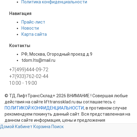
Политика конфиденциальности
Навигация
Прайс-лист
Новости
Карта сайта
Контакты
РФ, Москва, Огородный проезд д.9
tdom.lts@mail.ru
+7(499)444-09-72
+7(933)762-02-44
10:00 - 19:00
©
ТД ЛифтТрансСклад+
2026 ВНИМАНИЕ ! Совершая любые
действия на сайте lifttranssklad.ru вы соглашаетесь с
ПОЛИТИКОЙ КОНФИДЕНЦИАЛЬНОСТИ
, в противном случае
рекомендуем покинуть данный сайт. Вся представленная на
данном сайте информация, цены и предложения
представлены в ознакомительных целях и ни при каких
Домой
Кабинет
Корзина
Поиск
обстоятельствах не являются публичной офертой!