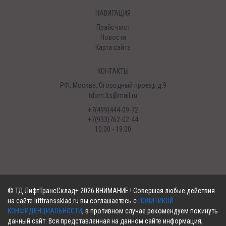
НАВИГАЦИЯ
Прайс-лист
Новости
Карта сайта
КОНТАКТЫ
РФ, Москва, Огородный проезд д.9
tdom.lts@mail.ru
+7(499)444-09-72
+7(933)762-02-44
10:00 - 19:00
©
ТД ЛифтТрансСклад+
2026 ВНИМАНИЕ ! Совершая любые действия
на сайте lifttranssklad.ru вы соглашаетесь с
ПОЛИТИКОЙ
КОНФИДЕНЦИАЛЬНОСТИ
, в противном случае рекомендуем покинуть
данный сайт. Вся представленная на данном сайте информация,