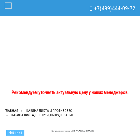
Рекомендуем уточнять актуальную цену у наших менеджеров.
x
+7(499)444-09-72
Toggle Navigation
+7(499)444-09-72
+7(933)762-02-44
tdom.lts@mail.ru
Рекомендуем уточнять актуальную цену у наших менеджеров.
ГЛАВНАЯ
КАБИНА ЛИФТА И ПРОТИВОВЕС
КАБИНА ЛИФТА, СТВОРКИ, ОБОРУДОВАНИЕ
Новинка