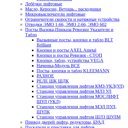
Лебёдки лифтовые
Масло, Керосин, Ветошь... расходники
Микровыключатели лифтовые
Ограничители скорости и натяжные устройства
Отводки ЭМО 1-66, ЭМО 2-66, ЭМО 602
Посты Вызова-Приказа Ревизии Указатели и
Табло
Вызывные посты, кнопки и табло BLT
Brilliant
Кнопки и посты AXEL Ametal
Кнопки и посты Ревизия - СТОП
Кнопки, табло, устройства VEGA
Начинка-Модуль ВСЕ
Посты, кнопки и табло KLEEMANN
РАЗНОЕ
РЕЛЕ ШК ШДК
Станции управления лифтом КМЗ-УКЛ(УЛ)
Станции управления лифтом МЛЗ УЛ
Станции управления лифтом МОСЛИФТ
ШУЛ (УКЛ)
Станции управления лифтом МЭЛ ПУЛ,
ШУЛК
Станции управления лифтом ЩЛЗ ШУЛМ
Привод дверей лифта, редукторы, БУАД
Пускатели и приставки для лифтов