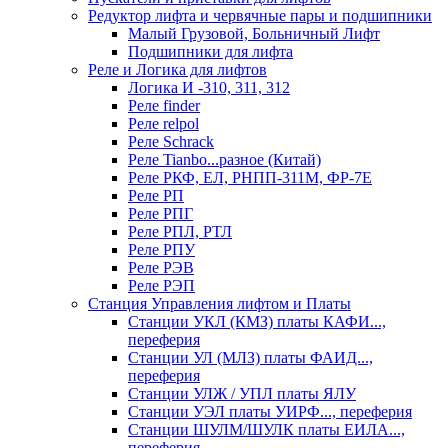
Редуктор лифта и червячные пары и подшипники
Малый Грузовой, Больничный Лифт
Подшипники для лифта
Реле и Логика для лифтов
Логика И -310, 311, 312
Реле findеr
Реле relpol
Реле Schrack
Реле Tianbo...разное (Китай)
Реле РКФ, ЕЛ, РНПП-311М, ФР-7Е
Реле РП
Реле РПГ
Реле РПЛ, РТЛ
Реле РПУ
Реле РЭВ
Реле РЭП
Станция Управления лифтом и Платы
Станции УКЛ (КМЗ) платы КАФИ...,
переферия
Станции УЛ (МЛЗ) платы ФАИД...,
переферия
Станции УЛЖ / УПЛ платы ЯЛУ
Станции УЭЛ платы УИРФ..., переферия
Станции ШУЛМ/ШУЛК платы ЕИЛА...,
переферия