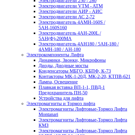
Электродвигатели 250 - 280
Электродвигатели VTM - ATM
Электродвигатели АИР - АИС
Электродвигатели АС 2-72
Электродвигатель 4АМН-160S /
5АН-160S160
Электродвигатель 4АН-200L /
5АН(Ф)-200МА
Электродвигатель 4АН180 / 5АН-180 /
4АМН-180 / АН-180
Электрокомпоненты Лифта
Динамики, Звонки, Микрофоны
Диоды, Диодные мосты
Конденсаторы МБГО, КБПФ, К-73
Контакторы МК-1-20Д, МК-2-20, КТПВ-621
Лампа, Освещение
Плавкая вставка ВП-1-1, ПВД-1
Предохранитель ПН-50
Устройства для лифта
Электромагниты и Тормоз лифта
Электромагниты Лифтовые-Тормоз Лифта
Montanari
Электромагниты Лифтовые-Тормоз Лифта
КМЗ
Электромагниты Лифтовые-Тормоз Лифта