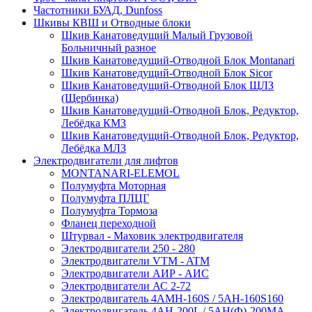
Частотники БУАД, Dunfoss
Шкивы КВШ и Отводные блоки
Шкив Канатоведущий Малый Грузовой
Больничный разное
Шкив Канатоведущий-Отводной Блок Montanari
Шкив Канатоведущий-Отводной Блок Sicor
Шкив Канатоведущий-Отводной Блок ЩЛЗ
(Щербинка)
Шкив Канатоведущий-Отводной Блок, Редуктор,
Лебёдка КМЗ
Шкив Канатоведущий-Отводной Блок, Редуктор,
Лебёдка МЛЗ
Электродвигатели для лифтов
MONTANARI-ELEMOL
Полумуфта Моторная
Полумуфта ПЛЦГ
Полумуфта Тормоза
Фланец переходной
Штурвал - Маховик электродвигателя
Электродвигатели 250 - 280
Электродвигатели VTM - ATM
Электродвигатели АИР - АИС
Электродвигатели АС 2-72
Электродвигатель 4АМН-160S / 5АН-160S160
Электродвигатель 4АН-200L / 5АН(Ф)-200МА