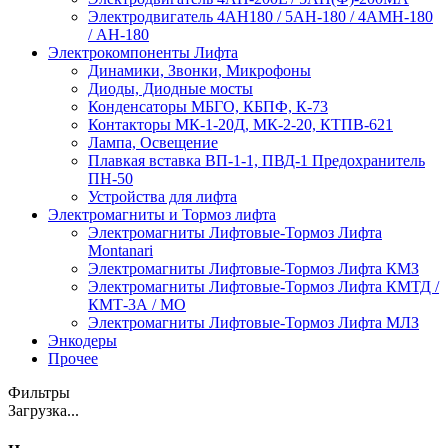
Электродвигатель 4АН180 / 5АН-180 / 4АМН-180
/ АН-180
Электрокомпоненты Лифта
Динамики, Звонки, Микрофоны
Диоды, Диодные мосты
Конденсаторы МБГО, КБПФ, К-73
Контакторы МК-1-20Д, МК-2-20, КТПВ-621
Лампа, Освещение
Плавкая вставка ВП-1-1, ПВД-1 Предохранитель
ПН-50
Устройства для лифта
Электромагниты и Тормоз лифта
Электромагниты Лифтовые-Тормоз Лифта
Montanari
Электромагниты Лифтовые-Тормоз Лифта КМЗ
Электромагниты Лифтовые-Тормоз Лифта КМТД /
КМТ-3А / МО
Электромагниты Лифтовые-Тормоз Лифта МЛЗ
Энкодеры
Прочее
Фильтры
Загрузка...