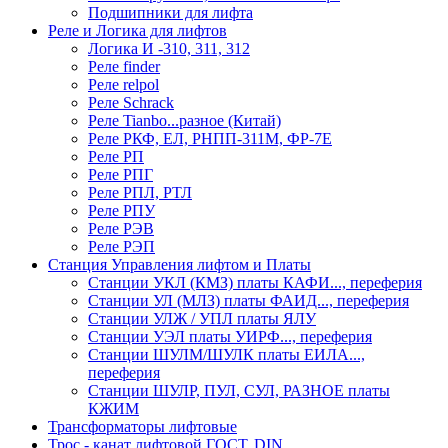
Подшипники для лифта
Реле и Логика для лифтов
Логика И -310, 311, 312
Реле findеr
Реле relpol
Реле Schrack
Реле Tianbo...разное (Китай)
Реле РКФ, ЕЛ, РНПП-311М, ФР-7Е
Реле РП
Реле РПГ
Реле РПЛ, РТЛ
Реле РПУ
Реле РЭВ
Реле РЭП
Станция Управления лифтом и Платы
Станции УКЛ (КМЗ) платы КАФИ..., переферия
Станции УЛ (МЛЗ) платы ФАИД..., переферия
Станции УЛЖ / УПЛ платы ЯЛУ
Станции УЭЛ платы УИРФ..., переферия
Станции ШУЛМ/ШУЛК платы ЕИЛА...,
переферия
Станции ШУЛР, ПУЛ, СУЛ, РАЗНОЕ платы
КЖИМ
Трансформаторы лифтовые
Трос - канат лифтовой ГОСТ, DIN