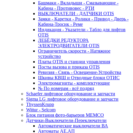
Башмаки - Вкладыши - Смазывающие -
Кабина - Противовес - РТИ
ВЫКЛЮЧАТЕЛИ - ДАТЧИКИ OTIS
Замки - Каретки - Ролики - Привод - Дверь -
Кабина-Тросик - Реме
Индикация - Указатели - Табло для лифтов
OTIS
ЛЕБЁДКИ РЕДУКТОРА
ЭЛЕКТРОДВИГАТЕЛИ OTIS
Ограничитель скорости - Натяжное
устройство
Платы OTIS и станции управления
Посты вызова и приказа OTIS
Ревизия - Связь - Освещение-Устройства
Шкивы КВШ и Отводные блоки ОТИС
Электромагниты - комплектующие
№ По номерам - всё подряд
Schaefer лифтовое оборудование и запчасти
Sigma LG лифтовое оборудование и запчасти
ThyssenKrupp
Wittur - Selcom
Блок питания фото-барьеров MEMCO
Датчики-Выключатели-Переключатели
Автоматические выключатели ВА
Автоматы АЕ,АП