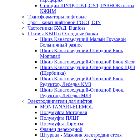
Станции ШУЛР, ПУЛ, СУЛ, РАЗНОЕ платы
КЖИМ
Трансформаторы лифтовые
Трос - канат лифтовой ГОСТ, DIN
Частотники БУАД, Dunfoss
Шкивы КВШ и Отводные блоки
Шкив Канатоведущий Малый Грузовой
Больничный разное
Шкив Канатоведущий-Отводной Блок
Montanari
Шкив Канатоведущий-Отводной Блок Sicor
Шкив Канатоведущий-Отводной Блок ЩЛЗ
(Щербинка)
Шкив Канатоведущий-Отводной Блок,
Редуктор, Лебёдка КМЗ
Шкив Канатоведущий-Отводной Блок,
Редуктор, Лебёдка МЛЗ
Электродвигатели для лифтов
MONTANARI-ELEMOL
Полумуфта Моторная
Полумуфта ПЛЦГ
Полумуфта Тормоза
Фланец переходной
Штурвал - Маховик электродвигателя