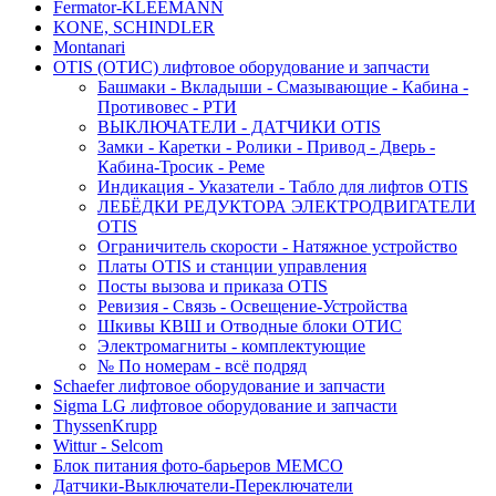
Fermator-KLEEMANN
KONE, SCHINDLER
Montanari
OTIS (ОТИС) лифтовое оборудование и запчасти
Башмаки - Вкладыши - Смазывающие - Кабина -
Противовес - РТИ
ВЫКЛЮЧАТЕЛИ - ДАТЧИКИ OTIS
Замки - Каретки - Ролики - Привод - Дверь -
Кабина-Тросик - Реме
Индикация - Указатели - Табло для лифтов OTIS
ЛЕБЁДКИ РЕДУКТОРА ЭЛЕКТРОДВИГАТЕЛИ
OTIS
Ограничитель скорости - Натяжное устройство
Платы OTIS и станции управления
Посты вызова и приказа OTIS
Ревизия - Связь - Освещение-Устройства
Шкивы КВШ и Отводные блоки ОТИС
Электромагниты - комплектующие
№ По номерам - всё подряд
Schaefer лифтовое оборудование и запчасти
Sigma LG лифтовое оборудование и запчасти
ThyssenKrupp
Wittur - Selcom
Блок питания фото-барьеров MEMCO
Датчики-Выключатели-Переключатели