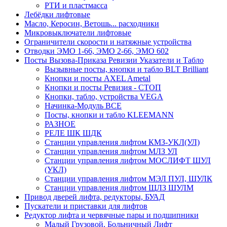
РТИ и пластмасса
Лебёдки лифтовые
Масло, Керосин, Ветошь... расходники
Микровыключатели лифтовые
Ограничители скорости и натяжные устройства
Отводки ЭМО 1-66, ЭМО 2-66, ЭМО 602
Посты Вызова-Приказа Ревизии Указатели и Табло
Вызывные посты, кнопки и табло BLT Brilliant
Кнопки и посты AXEL Ametal
Кнопки и посты Ревизия - СТОП
Кнопки, табло, устройства VEGA
Начинка-Модуль ВСЕ
Посты, кнопки и табло KLEEMANN
РАЗНОЕ
РЕЛЕ ШК ШДК
Станции управления лифтом КМЗ-УКЛ(УЛ)
Станции управления лифтом МЛЗ УЛ
Станции управления лифтом МОСЛИФТ ШУЛ
(УКЛ)
Станции управления лифтом МЭЛ ПУЛ, ШУЛК
Станции управления лифтом ЩЛЗ ШУЛМ
Привод дверей лифта, редукторы, БУАД
Пускатели и приставки для лифтов
Редуктор лифта и червячные пары и подшипники
Малый Грузовой, Больничный Лифт