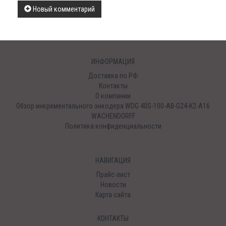
Новый комментарий
ИНФОРМАЦИЯ
Доставка по РФ
Контакты
О компании
Обзор инкрементального энкодера WDG 40S-100-AB-G24-K2-A16
WACHENDORFF
Политика конфиденциальности
НАВИГАЦИЯ
Прайс-лист
Новости
Карта сайта
КОНТАКТЫ