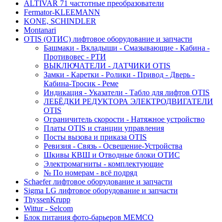
ALTIVAR 71 частотные преобразователи
Fermator-KLEEMANN
KONE, SCHINDLER
Montanari
OTIS (ОТИС) лифтовое оборудование и запчасти
Башмаки - Вкладыши - Смазывающие - Кабина -
Противовес - РТИ
ВЫКЛЮЧАТЕЛИ - ДАТЧИКИ OTIS
Замки - Каретки - Ролики - Привод - Дверь -
Кабина-Тросик - Реме
Индикация - Указатели - Табло для лифтов OTIS
ЛЕБЁДКИ РЕДУКТОРА ЭЛЕКТРОДВИГАТЕЛИ
OTIS
Ограничитель скорости - Натяжное устройство
Платы OTIS и станции управления
Посты вызова и приказа OTIS
Ревизия - Связь - Освещение-Устройства
Шкивы КВШ и Отводные блоки ОТИС
Электромагниты - комплектующие
№ По номерам - всё подряд
Schaefer лифтовое оборудование и запчасти
Sigma LG лифтовое оборудование и запчасти
ThyssenKrupp
Wittur - Selcom
Блок питания фото-барьеров MEMCO