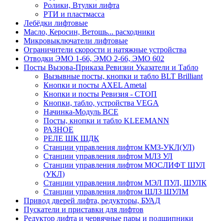
Ролики, Втулки лифта
РТИ и пластмасса
Лебёдки лифтовые
Масло, Керосин, Ветошь... расходники
Микровыключатели лифтовые
Ограничители скорости и натяжные устройства
Отводки ЭМО 1-66, ЭМО 2-66, ЭМО 602
Посты Вызова-Приказа Ревизии Указатели и Табло
Вызывные посты, кнопки и табло BLT Brilliant
Кнопки и посты AXEL Ametal
Кнопки и посты Ревизия - СТОП
Кнопки, табло, устройства VEGA
Начинка-Модуль ВСЕ
Посты, кнопки и табло KLEEMANN
РАЗНОЕ
РЕЛЕ ШК ШДК
Станции управления лифтом КМЗ-УКЛ(УЛ)
Станции управления лифтом МЛЗ УЛ
Станции управления лифтом МОСЛИФТ ШУЛ
(УКЛ)
Станции управления лифтом МЭЛ ПУЛ, ШУЛК
Станции управления лифтом ЩЛЗ ШУЛМ
Привод дверей лифта, редукторы, БУАД
Пускатели и приставки для лифтов
Редуктор лифта и червячные пары и подшипники