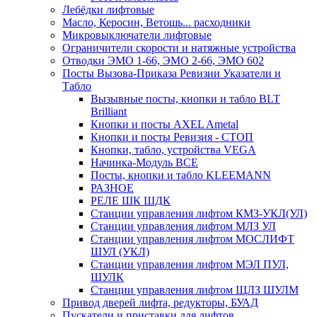
Лебёдки лифтовые
Масло, Керосин, Ветошь... расходники
Микровыключатели лифтовые
Ограничители скорости и натяжные устройства
Отводки ЭМО 1-66, ЭМО 2-66, ЭМО 602
Посты Вызова-Приказа Ревизии Указатели и
Табло
Вызывные посты, кнопки и табло BLT
Brilliant
Кнопки и посты AXEL Ametal
Кнопки и посты Ревизия - СТОП
Кнопки, табло, устройства VEGA
Начинка-Модуль ВСЕ
Посты, кнопки и табло KLEEMANN
РАЗНОЕ
РЕЛЕ ШК ШДК
Станции управления лифтом КМЗ-УКЛ(УЛ)
Станции управления лифтом МЛЗ УЛ
Станции управления лифтом МОСЛИФТ
ШУЛ (УКЛ)
Станции управления лифтом МЭЛ ПУЛ,
ШУЛК
Станции управления лифтом ЩЛЗ ШУЛМ
Привод дверей лифта, редукторы, БУАД
Пускатели и приставки для лифтов