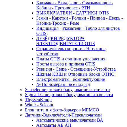
Башмаки - Вкладыши - Смазывающие -
Кабина - Противовес - РТИ
ВЫКЛЮЧАТЕЛИ - ДАТЧИКИ OTIS
Замки - Каретки - Ролики - Привод - Дверь -
Кабина-Тросик - Реме
Индикация - Указатели - Табло для лифтов
OTIS
ЛЕБЁДКИ РЕДУКТОРА
ЭЛЕКТРОДВИГАТЕЛИ OTIS
Ограничитель скорости - Натяжное
устройство
Платы OTIS и станции управления
Посты вызова и приказа OTIS
Ревизия - Связь - Освещение-Устройства
Шкивы КВШ и Отводные блоки ОТИС
Электромагниты - комплектующие
№ По номерам - всё подряд
Schaefer лифтовое оборудование и запчасти
Sigma LG лифтовое оборудование и запчасти
ThyssenKrupp
Wittur - Selcom
Блок питания фото-барьеров MEMCO
Датчики-Выключатели-Переключатели
Автоматические выключатели ВА
Автоматы АЕ,АП