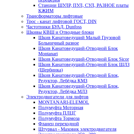
Станции ШУЛР, ПУЛ, СУЛ, РАЗНОЕ платы
КЖИМ
Трансформаторы лифтовые
Трос - канат лифтовой ГОСТ, DIN
Частотники БУАД, Dunfoss
Шкивы КВШ и Отводные блоки
Шкив Канатоведущий Малый Грузовой
Больничный разное
Шкив Канатоведущий-Отводной Блок
Montanari
Шкив Канатоведущий-Отводной Блок Sicor
Шкив Канатоведущий-Отводной Блок ЩЛЗ
(Щербинка)
Шкив Канатоведущий-Отводной Блок,
Редуктор, Лебёдка КМЗ
Шкив Канатоведущий-Отводной Блок,
Редуктор, Лебёдка МЛЗ
Электродвигатели для лифтов
MONTANARI-ELEMOL
Полумуфта Моторная
Полумуфта ПЛЦГ
Полумуфта Тормоза
Фланец переходной
Штурвал - Маховик электродвигателя