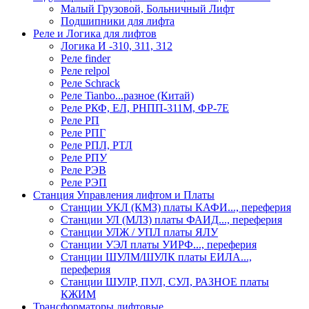
Малый Грузовой, Больничный Лифт
Подшипники для лифта
Реле и Логика для лифтов
Логика И -310, 311, 312
Реле findеr
Реле relpol
Реле Schrack
Реле Tianbo...разное (Китай)
Реле РКФ, ЕЛ, РНПП-311М, ФР-7Е
Реле РП
Реле РПГ
Реле РПЛ, РТЛ
Реле РПУ
Реле РЭВ
Реле РЭП
Станция Управления лифтом и Платы
Станции УКЛ (КМЗ) платы КАФИ..., переферия
Станции УЛ (МЛЗ) платы ФАИД..., переферия
Станции УЛЖ / УПЛ платы ЯЛУ
Станции УЭЛ платы УИРФ..., переферия
Станции ШУЛМ/ШУЛК платы ЕИЛА...,
переферия
Станции ШУЛР, ПУЛ, СУЛ, РАЗНОЕ платы
КЖИМ
Трансформаторы лифтовые