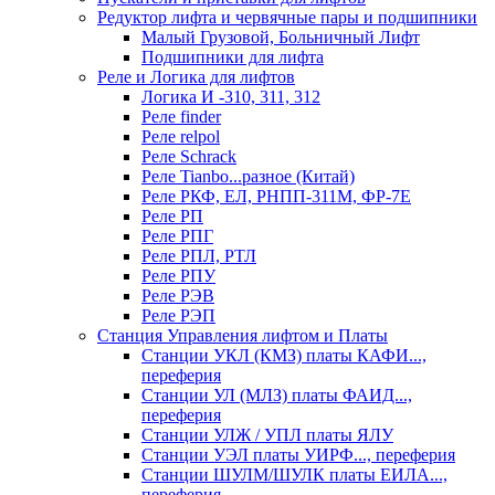
Редуктор лифта и червячные пары и подшипники
Малый Грузовой, Больничный Лифт
Подшипники для лифта
Реле и Логика для лифтов
Логика И -310, 311, 312
Реле findеr
Реле relpol
Реле Schrack
Реле Tianbo...разное (Китай)
Реле РКФ, ЕЛ, РНПП-311М, ФР-7Е
Реле РП
Реле РПГ
Реле РПЛ, РТЛ
Реле РПУ
Реле РЭВ
Реле РЭП
Станция Управления лифтом и Платы
Станции УКЛ (КМЗ) платы КАФИ...,
переферия
Станции УЛ (МЛЗ) платы ФАИД...,
переферия
Станции УЛЖ / УПЛ платы ЯЛУ
Станции УЭЛ платы УИРФ..., переферия
Станции ШУЛМ/ШУЛК платы ЕИЛА...,
переферия