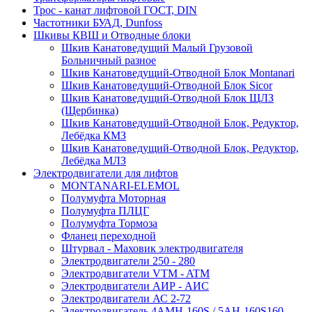
Трос - канат лифтовой ГОСТ, DIN
Частотники БУАД, Dunfoss
Шкивы КВШ и Отводные блоки
Шкив Канатоведущий Малый Грузовой
Больничный разное
Шкив Канатоведущий-Отводной Блок Montanari
Шкив Канатоведущий-Отводной Блок Sicor
Шкив Канатоведущий-Отводной Блок ЩЛЗ
(Щербинка)
Шкив Канатоведущий-Отводной Блок, Редуктор,
Лебёдка КМЗ
Шкив Канатоведущий-Отводной Блок, Редуктор,
Лебёдка МЛЗ
Электродвигатели для лифтов
MONTANARI-ELEMOL
Полумуфта Моторная
Полумуфта ПЛЦГ
Полумуфта Тормоза
Фланец переходной
Штурвал - Маховик электродвигателя
Электродвигатели 250 - 280
Электродвигатели VTM - ATM
Электродвигатели АИР - АИС
Электродвигатели АС 2-72
Электродвигатель 4АМН-160S / 5АН-160S160