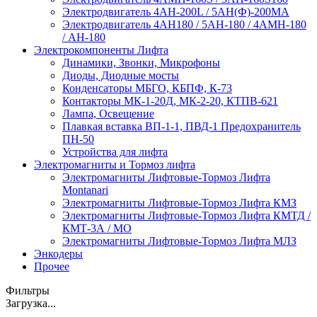
Электродвигатель 4АН-200L / 5АН(Ф)-200МА
Электродвигатель 4АН180 / 5АН-180 / 4АМН-180
/ АН-180
Электрокомпоненты Лифта
Динамики, Звонки, Микрофоны
Диоды, Диодные мосты
Конденсаторы МБГО, КБПФ, К-73
Контакторы МК-1-20Д, МК-2-20, КТПВ-621
Лампа, Освещение
Плавкая вставка ВП-1-1, ПВД-1 Предохранитель
ПН-50
Устройства для лифта
Электромагниты и Тормоз лифта
Электромагниты Лифтовые-Тормоз Лифта
Montanari
Электромагниты Лифтовые-Тормоз Лифта КМЗ
Электромагниты Лифтовые-Тормоз Лифта КМТД /
КМТ-3А / МО
Электромагниты Лифтовые-Тормоз Лифта МЛЗ
Энкодеры
Прочее
Фильтры
Загрузка...