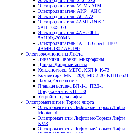
Электродвигатели 250 - 280
Электродвигатели VTM - ATM
Электродвигатели АИР - АИС
Электродвигатели АС 2-72
Электродвигатель 4АМН-160S /
5АН-160S160
Электродвигатель 4АН-200L /
5АН(Ф)-200МА
Электродвигатель 4АН180 / 5АН-180 /
4АМН-180 / АН-180
Электрокомпоненты Лифта
Динамики, Звонки, Микрофоны
Диоды, Диодные мосты
Конденсаторы МБГО, КБПФ, К-73
Контакторы МК-1-20Д, МК-2-20, КТПВ-621
Лампа, Освещение
Плавкая вставка ВП-1-1, ПВД-1
Предохранитель ПН-50
Устройства для лифта
Электромагниты и Тормоз лифта
Электромагниты Лифтовые-Тормоз Лифта
Montanari
Электромагниты Лифтовые-Тормоз Лифта
КМЗ
Электромагниты Лифтовые-Тормоз Лифта