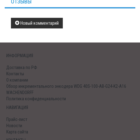
ОТЗЫВЫ
Новый комментарий
ИНФОРМАЦИЯ
Доставка по РФ
Контакты
О компании
Обзор инкрементального энкодера WDG 40S-100-AB-G24-K2-A16
WACHENDORFF
Политика конфиденциальности
НАВИГАЦИЯ
Прайс-лист
Новости
Карта сайта