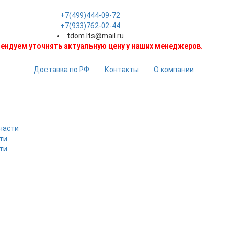
+7(499)444-09-72
+7(933)762-02-44
tdom.lts@mail.ru
ендуем уточнять актуальную цену у наших менеджеров.
Доставка по РФ
Контакты
О компании
части
ти
ти