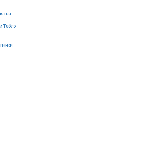
йства
и Табло
ипники