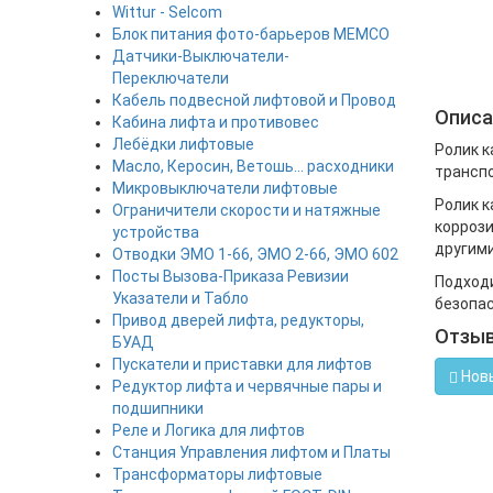
Wittur - Selcom
Блок питания фото-барьеров MEMCO
Датчики-Выключатели-
Переключатели
Кабель подвесной лифтовой и Провод
Описа
Кабина лифта и противовес
Лебёдки лифтовые
Ролик к
Масло, Керосин, Ветошь... расходники
транспо
Микровыключатели лифтовые
Ролик к
Ограничители скорости и натяжные
коррози
устройства
другими
Отводки ЭМО 1-66, ЭМО 2-66, ЭМО 602
Посты Вызова-Приказа Ревизии
Подходи
Указатели и Табло
безопас
Привод дверей лифта, редукторы,
Отзы
БУАД
Пускатели и приставки для лифтов
Нов
Редуктор лифта и червячные пары и
подшипники
Реле и Логика для лифтов
Станция Управления лифтом и Платы
Трансформаторы лифтовые