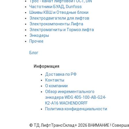
Трос - канат лифтовой ГОСТ, DIN
Частотники БУАД, Dunfoss
Шкивы КВШ и Отводные блоки
Электродвигатели для лифтов
Электрокомпоненты Лифта
Электромагниты и Тормоз лифта
Энкодеры
Прочее
Блог
Информация
Доставка по РФ
Контакты
О компании
Обзор инкрементального
энкодера WDG 40S-100-AB-G24-
K2-A16 WACHENDORFF
Политика конфиденциальности
©
ТД ЛифтТрансСклад+
2026 ВНИМАНИЕ ! Совершая