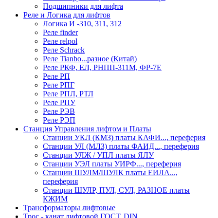
Подшипники для лифта
Реле и Логика для лифтов
Логика И -310, 311, 312
Реле findеr
Реле relpol
Реле Schrack
Реле Tianbo...разное (Китай)
Реле РКФ, ЕЛ, РНПП-311М, ФР-7Е
Реле РП
Реле РПГ
Реле РПЛ, РТЛ
Реле РПУ
Реле РЭВ
Реле РЭП
Станция Управления лифтом и Платы
Станции УКЛ (КМЗ) платы КАФИ..., переферия
Станции УЛ (МЛЗ) платы ФАИД..., переферия
Станции УЛЖ / УПЛ платы ЯЛУ
Станции УЭЛ платы УИРФ..., переферия
Станции ШУЛМ/ШУЛК платы ЕИЛА...,
переферия
Станции ШУЛР, ПУЛ, СУЛ, РАЗНОЕ платы
КЖИМ
Трансформаторы лифтовые
Трос - канат лифтовой ГОСТ, DIN