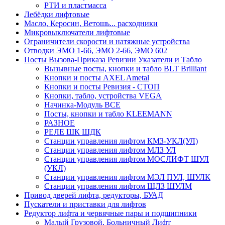
РТИ и пластмасса
Лебёдки лифтовые
Масло, Керосин, Ветошь... расходники
Микровыключатели лифтовые
Ограничители скорости и натяжные устройства
Отводки ЭМО 1-66, ЭМО 2-66, ЭМО 602
Посты Вызова-Приказа Ревизии Указатели и Табло
Вызывные посты, кнопки и табло BLT Brilliant
Кнопки и посты AXEL Ametal
Кнопки и посты Ревизия - СТОП
Кнопки, табло, устройства VEGA
Начинка-Модуль ВСЕ
Посты, кнопки и табло KLEEMANN
РАЗНОЕ
РЕЛЕ ШК ШДК
Станции управления лифтом КМЗ-УКЛ(УЛ)
Станции управления лифтом МЛЗ УЛ
Станции управления лифтом МОСЛИФТ ШУЛ
(УКЛ)
Станции управления лифтом МЭЛ ПУЛ, ШУЛК
Станции управления лифтом ЩЛЗ ШУЛМ
Привод дверей лифта, редукторы, БУАД
Пускатели и приставки для лифтов
Редуктор лифта и червячные пары и подшипники
Малый Грузовой, Больничный Лифт