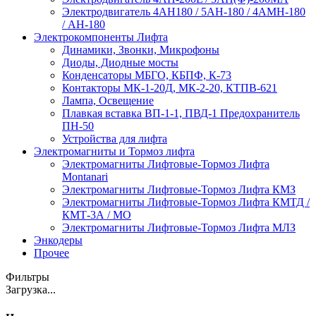
Электродвигатель 4АН180 / 5АН-180 / 4АМН-180
/ АН-180
Электрокомпоненты Лифта
Динамики, Звонки, Микрофоны
Диоды, Диодные мосты
Конденсаторы МБГО, КБПФ, К-73
Контакторы МК-1-20Д, МК-2-20, КТПВ-621
Лампа, Освещение
Плавкая вставка ВП-1-1, ПВД-1 Предохранитель
ПН-50
Устройства для лифта
Электромагниты и Тормоз лифта
Электромагниты Лифтовые-Тормоз Лифта
Montanari
Электромагниты Лифтовые-Тормоз Лифта КМЗ
Электромагниты Лифтовые-Тормоз Лифта КМТД /
КМТ-3А / МО
Электромагниты Лифтовые-Тормоз Лифта МЛЗ
Энкодеры
Прочее
Фильтры
Загрузка...