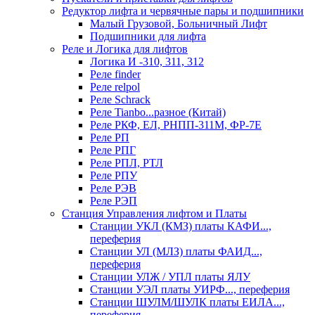
Редуктор лифта и червячные пары и подшипники
Малый Грузовой, Больничный Лифт
Подшипники для лифта
Реле и Логика для лифтов
Логика И -310, 311, 312
Реле findеr
Реле relpol
Реле Schrack
Реле Tianbo...разное (Китай)
Реле РКФ, ЕЛ, РНПП-311М, ФР-7Е
Реле РП
Реле РПГ
Реле РПЛ, РТЛ
Реле РПУ
Реле РЭВ
Реле РЭП
Станция Управления лифтом и Платы
Станции УКЛ (КМЗ) платы КАФИ...,
переферия
Станции УЛ (МЛЗ) платы ФАИД...,
переферия
Станции УЛЖ / УПЛ платы ЯЛУ
Станции УЭЛ платы УИРФ..., переферия
Станции ШУЛМ/ШУЛК платы ЕИЛА...,
переферия