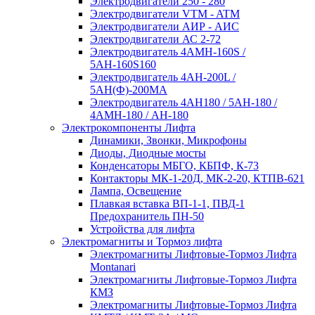
Электродвигатели 250 - 280
Электродвигатели VTM - ATM
Электродвигатели АИР - АИС
Электродвигатели АС 2-72
Электродвигатель 4АМН-160S /
5АН-160S160
Электродвигатель 4АН-200L /
5АН(Ф)-200МА
Электродвигатель 4АН180 / 5АН-180 /
4АМН-180 / АН-180
Электрокомпоненты Лифта
Динамики, Звонки, Микрофоны
Диоды, Диодные мосты
Конденсаторы МБГО, КБПФ, К-73
Контакторы МК-1-20Д, МК-2-20, КТПВ-621
Лампа, Освещение
Плавкая вставка ВП-1-1, ПВД-1
Предохранитель ПН-50
Устройства для лифта
Электромагниты и Тормоз лифта
Электромагниты Лифтовые-Тормоз Лифта
Montanari
Электромагниты Лифтовые-Тормоз Лифта
КМЗ
Электромагниты Лифтовые-Тормоз Лифта