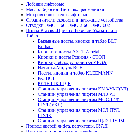
Лебёдки лифтовые
Масло, Керосин, Ветошь... расходники
Микровыключатели лифтовые
Ограничители скорости и натяжные устройства
Отводки ЭМО 1-66, ЭМО 2-66, ЭМО 602
Посты Вызова-Приказа Ревизии Указатели и
Табло
Вызывные посты, кнопки и табло BLT
Brilliant
Кнопки и посты AXEL Ametal
Кнопки и посты Ревизия - СТОП
Кнопки, табло, устройства VEGA
Начинка-Модуль ВСЕ
Посты, кнопки и табло KLEEMANN
РАЗНОЕ
РЕЛЕ ШК ШДК
Станции управления лифтом КМЗ-УКЛ(УЛ)
Станции управления лифтом МЛЗ УЛ
Станции управления лифтом МОСЛИФТ
ШУЛ (УКЛ)
Станции управления лифтом МЭЛ ПУЛ,
ШУЛК
Станции управления лифтом ЩЛЗ ШУЛМ
Привод дверей лифта, редукторы, БУАД
Пускатели и приставки для лифтов