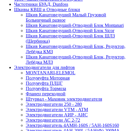
Частотники БУАД, Dunfoss
Шкивы КВШ и Отводные блоки
Шкив Канатоведущий Малый Грузовой
Больничный разное
Шкив Канатоведущий-Отводной Блок Montanari
Шкив Канатоведущий-Отводной Блок Sicor
Шкив Канатоведущий-Отводной Блок ЩЛЗ
(Щербинка)
Шкив Канатоведущий-Отводной Блок, Редуктор,
Лебёдка КМЗ
Шкив Канатоведущий-Отводной Блок, Редуктор,
Лебёдка МЛЗ
Электродвигатели для лифтов
MONTANARI-ELEMOL
Полумуфта Моторная
Полумуфта ПЛЦГ
Полумуфта Тормоза
Фланец переходной
Штурвал - Маховик электродвигателя
Электродвигатели 250 - 280
Электродвигатели VTM - ATM
Электродвигатели АИР - АИС
Электродвигатели АС 2-72
Электродвигатель 4АМН-160S / 5АН-160S160
Электродвигатель 4АН-200L / 5АН(Ф)-200МА