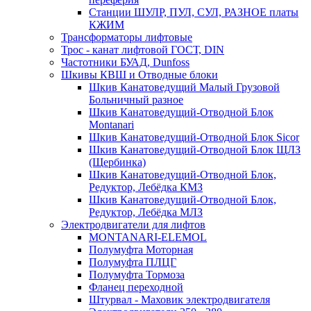
Станции ШУЛР, ПУЛ, СУЛ, РАЗНОЕ платы
КЖИМ
Трансформаторы лифтовые
Трос - канат лифтовой ГОСТ, DIN
Частотники БУАД, Dunfoss
Шкивы КВШ и Отводные блоки
Шкив Канатоведущий Малый Грузовой
Больничный разное
Шкив Канатоведущий-Отводной Блок
Montanari
Шкив Канатоведущий-Отводной Блок Sicor
Шкив Канатоведущий-Отводной Блок ЩЛЗ
(Щербинка)
Шкив Канатоведущий-Отводной Блок,
Редуктор, Лебёдка КМЗ
Шкив Канатоведущий-Отводной Блок,
Редуктор, Лебёдка МЛЗ
Электродвигатели для лифтов
MONTANARI-ELEMOL
Полумуфта Моторная
Полумуфта ПЛЦГ
Полумуфта Тормоза
Фланец переходной
Штурвал - Маховик электродвигателя