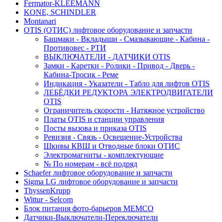
Fermator-KLEEMANN
KONE, SCHINDLER
Montanari
OTIS (ОТИС) лифтовое оборудование и запчасти
Башмаки - Вкладыши - Смазывающие - Кабина -
Противовес - РТИ
ВЫКЛЮЧАТЕЛИ - ДАТЧИКИ OTIS
Замки - Каретки - Ролики - Привод - Дверь -
Кабина-Тросик - Реме
Индикация - Указатели - Табло для лифтов OTIS
ЛЕБЁДКИ РЕДУКТОРА ЭЛЕКТРОДВИГАТЕЛИ
OTIS
Ограничитель скорости - Натяжное устройство
Платы OTIS и станции управления
Посты вызова и приказа OTIS
Ревизия - Связь - Освещение-Устройства
Шкивы КВШ и Отводные блоки ОТИС
Электромагниты - комплектующие
№ По номерам - всё подряд
Schaefer лифтовое оборудование и запчасти
Sigma LG лифтовое оборудование и запчасти
ThyssenKrupp
Wittur - Selcom
Блок питания фото-барьеров MEMCO
Датчики-Выключатели-Переключатели