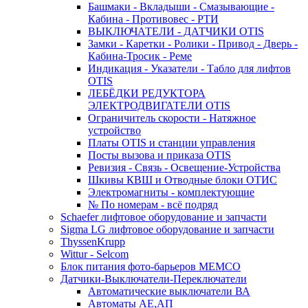
Башмаки - Вкладыши - Смазывающие -
Кабина - Противовес - РТИ
ВЫКЛЮЧАТЕЛИ - ДАТЧИКИ OTIS
Замки - Каретки - Ролики - Привод - Дверь -
Кабина-Тросик - Реме
Индикация - Указатели - Табло для лифтов
OTIS
ЛЕБЁДКИ РЕДУКТОРА
ЭЛЕКТРОДВИГАТЕЛИ OTIS
Ограничитель скорости - Натяжное
устройство
Платы OTIS и станции управления
Посты вызова и приказа OTIS
Ревизия - Связь - Освещение-Устройства
Шкивы КВШ и Отводные блоки ОТИС
Электромагниты - комплектующие
№ По номерам - всё подряд
Schaefer лифтовое оборудование и запчасти
Sigma LG лифтовое оборудование и запчасти
ThyssenKrupp
Wittur - Selcom
Блок питания фото-барьеров MEMCO
Датчики-Выключатели-Переключатели
Автоматические выключатели ВА
Автоматы АЕ,АП