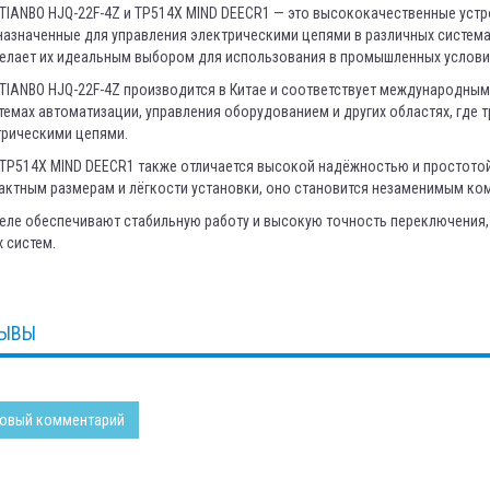
TIANBO HJQ-22F-4Z и TP514X MIND DEECR1 — это высококачественные устр
азначенные для управления электрическими цепями в различных система
делает их идеальным выбором для использования в промышленных услови
TIANBO HJQ-22F-4Z производится в Китае и соответствует международным
темах автоматизации, управления оборудованием и других областях, где 
трическими цепями.
TP514X MIND DEECR1 также отличается высокой надёжностью и простото
ктным размерам и лёгкости установки, оно становится незаменимым ком
еле обеспечивают стабильную работу и высокую точность переключения,
 систем.
ЫВЫ
овый комментарий