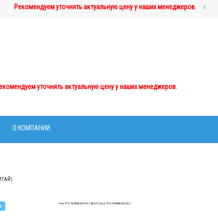
Рекомендуем уточнять актуальную цену у наших менеджеров.
x
+7(499)444-09-72
+7(933)762-02-44
tdom.lts@mail.ru
екомендуем уточнять актуальную цену у наших менеджеров.
О КОМПАНИИ
ИТАЙ)
а