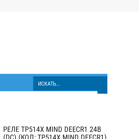
Корзина
0
ШТ.
РЕЛЕ TP514X MIND DEECR1 24В
(DC) (КОД: TP514X MIND DEECR1)