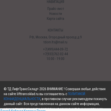
НАВИГАЦИЯ
Прайс-лист
Новости
Карта сайта
КОНТАКТЫ
РФ, Москва, Огородный проезд д.9
tdom.lts@mail.ru
+7(499)444-09-72
+7(933)762-02-44
10:00 - 19:00
©
ТД ЛифтТрансСклад+
2026 ВНИМАНИЕ ! Совершая любые действия
на сайте lifttranssklad.ru вы соглашаетесь с
ПОЛИТИКОЙ
КОНФИДЕНЦИАЛЬНОСТИ
, в противном случае рекомендуем покинуть
данный сайт. Вся представленная на данном сайте информация,
цены и предложения представлены в ознакомительных целях и ни