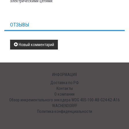
электрическими цепями.
ОТЗЫВЫ
Новый комментарий
ИНФОРМАЦИЯ
Доставка по РФ
Контакты
О компании
Обзор инкрементального энкодера WDG 40S-100-AB-G24-K2-A16
WACHENDORFF
Политика конфиденциальности