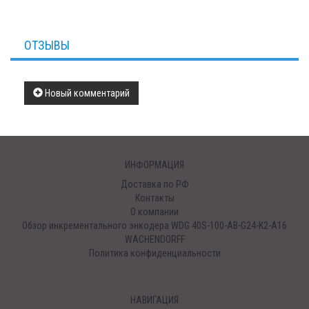
ОТЗЫВЫ
Новый комментарий
ИНФОРМАЦИЯ
Доставка по РФ
Контакты
О компании
Обзор инкрементального энкодера WDG 40S-100-AB-G24-K2-A16
WACHENDORFF
Политика конфиденциальности
НАВИГАЦИЯ