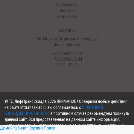
Прайс-лист
Новости
Карта сайта
КОНТАКТЫ
РФ, Москва, Огородный проезд д.9
tdom.lts@mail.ru
+7(499)444-09-72
+7(933)762-02-44
10:00 - 19:00
©
ТД ЛифтТрансСклад+
2026 ВНИМАНИЕ ! Совершая любые действия
на сайте lifttranssklad.ru вы соглашаетесь с
ПОЛИТИКОЙ
КОНФИДЕНЦИАЛЬНОСТИ
, в противном случае рекомендуем покинуть
данный сайт. Вся представленная на данном сайте информация,
цены и предложения представлены в ознакомительных целях и ни
Домой
Кабинет
Корзина
Поиск
при каких обстоятельствах не являются публичной офертой!