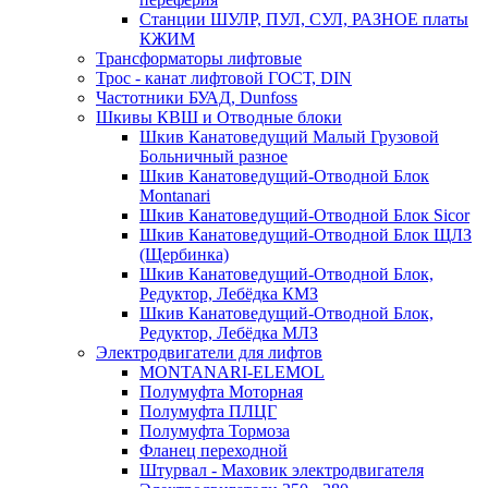
Станции ШУЛР, ПУЛ, СУЛ, РАЗНОЕ платы
КЖИМ
Трансформаторы лифтовые
Трос - канат лифтовой ГОСТ, DIN
Частотники БУАД, Dunfoss
Шкивы КВШ и Отводные блоки
Шкив Канатоведущий Малый Грузовой
Больничный разное
Шкив Канатоведущий-Отводной Блок
Montanari
Шкив Канатоведущий-Отводной Блок Sicor
Шкив Канатоведущий-Отводной Блок ЩЛЗ
(Щербинка)
Шкив Канатоведущий-Отводной Блок,
Редуктор, Лебёдка КМЗ
Шкив Канатоведущий-Отводной Блок,
Редуктор, Лебёдка МЛЗ
Электродвигатели для лифтов
MONTANARI-ELEMOL
Полумуфта Моторная
Полумуфта ПЛЦГ
Полумуфта Тормоза
Фланец переходной
Штурвал - Маховик электродвигателя