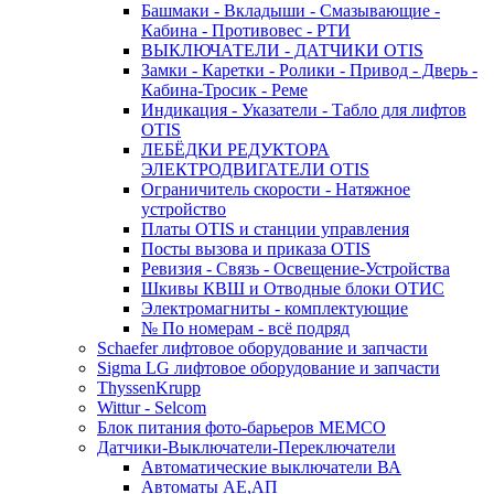
Башмаки - Вкладыши - Смазывающие -
Кабина - Противовес - РТИ
ВЫКЛЮЧАТЕЛИ - ДАТЧИКИ OTIS
Замки - Каретки - Ролики - Привод - Дверь -
Кабина-Тросик - Реме
Индикация - Указатели - Табло для лифтов
OTIS
ЛЕБЁДКИ РЕДУКТОРА
ЭЛЕКТРОДВИГАТЕЛИ OTIS
Ограничитель скорости - Натяжное
устройство
Платы OTIS и станции управления
Посты вызова и приказа OTIS
Ревизия - Связь - Освещение-Устройства
Шкивы КВШ и Отводные блоки ОТИС
Электромагниты - комплектующие
№ По номерам - всё подряд
Schaefer лифтовое оборудование и запчасти
Sigma LG лифтовое оборудование и запчасти
ThyssenKrupp
Wittur - Selcom
Блок питания фото-барьеров MEMCO
Датчики-Выключатели-Переключатели
Автоматические выключатели ВА
Автоматы АЕ,АП