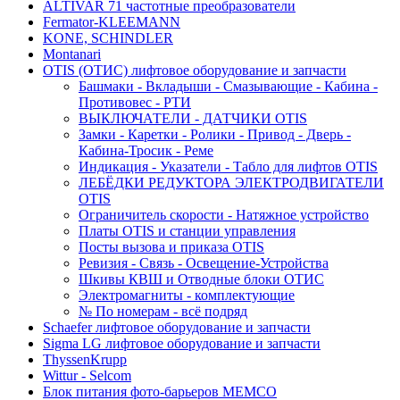
ALTIVAR 71 частотные преобразователи
Fermator-KLEEMANN
KONE, SCHINDLER
Montanari
OTIS (ОТИС) лифтовое оборудование и запчасти
Башмаки - Вкладыши - Смазывающие - Кабина -
Противовес - РТИ
ВЫКЛЮЧАТЕЛИ - ДАТЧИКИ OTIS
Замки - Каретки - Ролики - Привод - Дверь -
Кабина-Тросик - Реме
Индикация - Указатели - Табло для лифтов OTIS
ЛЕБЁДКИ РЕДУКТОРА ЭЛЕКТРОДВИГАТЕЛИ
OTIS
Ограничитель скорости - Натяжное устройство
Платы OTIS и станции управления
Посты вызова и приказа OTIS
Ревизия - Связь - Освещение-Устройства
Шкивы КВШ и Отводные блоки ОТИС
Электромагниты - комплектующие
№ По номерам - всё подряд
Schaefer лифтовое оборудование и запчасти
Sigma LG лифтовое оборудование и запчасти
ThyssenKrupp
Wittur - Selcom
Блок питания фото-барьеров MEMCO