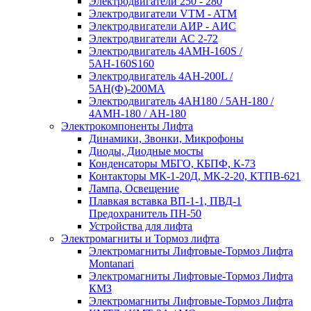
Электродвигатели 250 - 280
Электродвигатели VTM - ATM
Электродвигатели АИР - АИС
Электродвигатели АС 2-72
Электродвигатель 4АМН-160S /
5АН-160S160
Электродвигатель 4АН-200L /
5АН(Ф)-200МА
Электродвигатель 4АН180 / 5АН-180 /
4АМН-180 / АН-180
Электрокомпоненты Лифта
Динамики, Звонки, Микрофоны
Диоды, Диодные мосты
Конденсаторы МБГО, КБПФ, К-73
Контакторы МК-1-20Д, МК-2-20, КТПВ-621
Лампа, Освещение
Плавкая вставка ВП-1-1, ПВД-1
Предохранитель ПН-50
Устройства для лифта
Электромагниты и Тормоз лифта
Электромагниты Лифтовые-Тормоз Лифта
Montanari
Электромагниты Лифтовые-Тормоз Лифта
КМЗ
Электромагниты Лифтовые-Тормоз Лифта