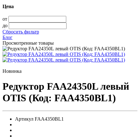
Цена
от
до
Сбросить фильтр
Блог
Просмотренные товары
Новинка
Редуктор FAA24350L левый
OTIS (Код: FAA4350BL1)
Артикул
FAA4350BL1