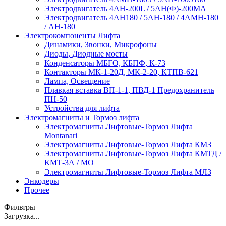
Электродвигатель 4АН-200L / 5АН(Ф)-200МА
Электродвигатель 4АН180 / 5АН-180 / 4АМН-180
/ АН-180
Электрокомпоненты Лифта
Динамики, Звонки, Микрофоны
Диоды, Диодные мосты
Конденсаторы МБГО, КБПФ, К-73
Контакторы МК-1-20Д, МК-2-20, КТПВ-621
Лампа, Освещение
Плавкая вставка ВП-1-1, ПВД-1 Предохранитель
ПН-50
Устройства для лифта
Электромагниты и Тормоз лифта
Электромагниты Лифтовые-Тормоз Лифта
Montanari
Электромагниты Лифтовые-Тормоз Лифта КМЗ
Электромагниты Лифтовые-Тормоз Лифта КМТД /
КМТ-3А / МО
Электромагниты Лифтовые-Тормоз Лифта МЛЗ
Энкодеры
Прочее
Фильтры
Загрузка...