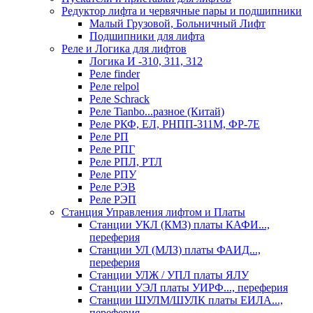
Редуктор лифта и червячные пары и подшипники
Малый Грузовой, Больничный Лифт
Подшипники для лифта
Реле и Логика для лифтов
Логика И -310, 311, 312
Реле findеr
Реле relpol
Реле Schrack
Реле Tianbo...разное (Китай)
Реле РКФ, ЕЛ, РНПП-311М, ФР-7Е
Реле РП
Реле РПГ
Реле РПЛ, РТЛ
Реле РПУ
Реле РЭВ
Реле РЭП
Станция Управления лифтом и Платы
Станции УКЛ (КМЗ) платы КАФИ...,
переферия
Станции УЛ (МЛЗ) платы ФАИД...,
переферия
Станции УЛЖ / УПЛ платы ЯЛУ
Станции УЭЛ платы УИРФ..., переферия
Станции ШУЛМ/ШУЛК платы ЕИЛА...,
переферия