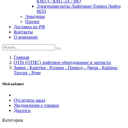
КМТД / КМТ-3А / МО
Электромагниты Лифтовые-Тормоз Лифта
МЛЗ
Энкодеры
Прочее
Доставка по РФ
Контакты
О компании
Главная
OTIS (ОТИС) лифтовое оборудование и запчасти
Замки - Каретки - Ролики - Привод - Дверь - Кабина-
Тросик - Реме
Мой кабинет
Отследить заказ
Уведомления о товарах
Диалоги
Категории