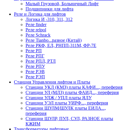
Малый Грузовой, Больничный Лифт
Подшипники для лифта
Реле и Логика для лифтов
Логика И -310, 311, 312
Реле findеr
Реле relpol
Реле Schrack
Реле Tianbo...разное (Китай)
Реле РКФ, ЕЛ, РНПП-311М, ФР-7Е
Реле РП
Реле РПГ
Реле РПЛ, РТЛ
Реле РПУ
Реле РЭВ
Реле РЭП
Станция Управления лифтом и Платы
Станции УКЛ (КМЗ) платы КАФИ..., переферия
Станции УЛ (МЛЗ) платы ФАИД..., переферия
Станции УЛЖ / УПЛ платы ЯЛУ
Станции УЭЛ платы УИРФ..., переферия
Станции ШУЛМ/ШУЛК платы ЕИЛА...,
переферия
Станции ШУЛР, ПУЛ, СУЛ, РАЗНОЕ платы
КЖИМ
Трансформаторы лифтовые