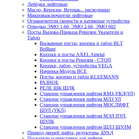
Лебёдки лифтовые
Масло, Керосин, Ветошь... расходники
Микровыключатели лифтовые
Ограничители скорости и натяжные устройства
Отводки ЭМО 1-66, ЭМО 2-66, ЭМО 602
Посты Вызова-Приказа Ревизии Указатели и
Табло
Вызывные посты, кнопки и табло BLT
Brilliant
Кнопки и посты AXEL Ametal
Кнопки и посты Ревизия - СТОП
Кнопки, табло, устройства VEGA
Начинка-Модуль ВСЕ
Посты, кнопки и табло KLEEMANN
РАЗНОЕ
РЕЛЕ ШК ШДК
Станции управления лифтом КМЗ-УКЛ(УЛ)
Станции управления лифтом МЛЗ УЛ
Станции управления лифтом МОСЛИФТ
ШУЛ (УКЛ)
Станции управления лифтом МЭЛ ПУЛ,
ШУЛК
Станции управления лифтом ЩЛЗ ШУЛМ
Привод дверей лифта, редукторы, БУАД
Пускатели и приставки для лифтов