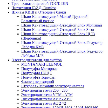
Трос - канат лифтовой ГОСТ, DIN
Частотники БУАД, Dunfoss
Шкивы КВШ и Отводные блоки
Шкив Канатоведущий Малый Грузовой
Больничный разное
Шкив Канатоведущий-Отводной Блок Montanari
Шкив Канатоведущий-Отводной Блок Sicor
Шкив Канатоведущий-Отводной Блок ЩЛЗ
(Щербинка)
Шкив Канатоведущий-Отводной Блок, Редуктор,
Лебёдка КМЗ
Шкив Канатоведущий-Отводной Блок, Редуктор,
Лебёдка МЛЗ
Электродвигатели для лифтов
MONTANARI-ELEMOL
Полумуфта Моторная
Полумуфта ПЛЦГ
Полумуфта Тормоза
Фланец переходной
Штурвал - Маховик электродвигателя
Электродвигатели 250 - 280
Электродвигатели VTM - ATM
Электродвигатели АИР - АИС
Электродвигатели АС 2-72
Электродвигатель 4АМН-160S / 5АН-160S160