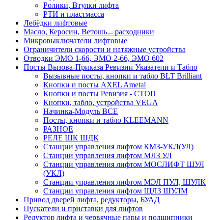
Ролики, Втулки лифта
РТИ и пластмасса
Лебёдки лифтовые
Масло, Керосин, Ветошь... расходники
Микровыключатели лифтовые
Ограничители скорости и натяжные устройства
Отводки ЭМО 1-66, ЭМО 2-66, ЭМО 602
Посты Вызова-Приказа Ревизии Указатели и Табло
Вызывные посты, кнопки и табло BLT Brilliant
Кнопки и посты AXEL Ametal
Кнопки и посты Ревизия - СТОП
Кнопки, табло, устройства VEGA
Начинка-Модуль ВСЕ
Посты, кнопки и табло KLEEMANN
РАЗНОЕ
РЕЛЕ ШК ШДК
Станции управления лифтом КМЗ-УКЛ(УЛ)
Станции управления лифтом МЛЗ УЛ
Станции управления лифтом МОСЛИФТ ШУЛ
(УКЛ)
Станции управления лифтом МЭЛ ПУЛ, ШУЛК
Станции управления лифтом ЩЛЗ ШУЛМ
Привод дверей лифта, редукторы, БУАД
Пускатели и приставки для лифтов
Редуктор лифта и червячные пары и подшипники