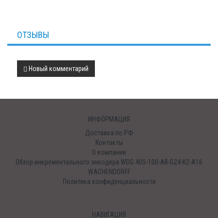
ОТЗЫВЫ
Новый комментарий
ИНФОРМАЦИЯ
Доставка по РФ
Контакты
О компании
Обзор инкрементального энкодера WDG 40S-100-AB-G24-K2-A16
WACHENDORFF
Политика конфиденциальности
НАВИГАЦИЯ