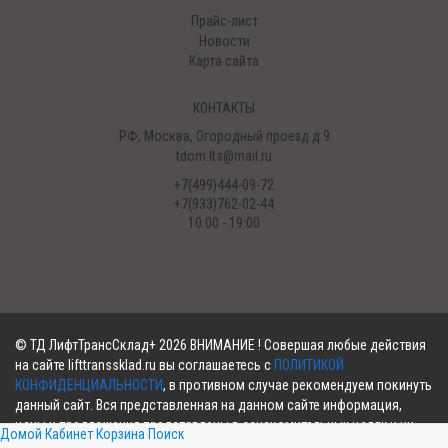
Прайс-лист
Новости
Карта сайта
КОНТАКТЫ
РФ, Москва, Огородный проезд д.9
tdom.lts@mail.ru
+7(499)444-09-72
+7(933)762-02-44
10:00 - 19:00
©
ТД ЛифтТрансСклад+
2026 ВНИМАНИЕ ! Совершая любые действия
на сайте lifttranssklad.ru вы соглашаетесь с
ПОЛИТИКОЙ
КОНФИДЕНЦИАЛЬНОСТИ
, в противном случае рекомендуем покинуть
данный сайт. Вся представленная на данном сайте информация,
цены и предложения представлены в ознакомительных целях и ни
Домой
Кабинет
Корзина
Поиск
при каких обстоятельствах не являются публичной офертой!