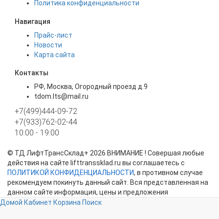
Политика конфиденциальности
Навигация
Прайс-лист
Новости
Карта сайта
Контакты
РФ, Москва, Огородный проезд д.9
tdom.lts@mail.ru
+7(499)444-09-72
+7(933)762-02-44
10:00 - 19:00
©
ТД ЛифтТрансСклад+
2026 ВНИМАНИЕ ! Совершая любые
действия на сайте lifttranssklad.ru вы соглашаетесь с
ПОЛИТИКОЙ КОНФИДЕНЦИАЛЬНОСТИ
, в противном случае
рекомендуем покинуть данный сайт. Вся представленная на
данном сайте информация, цены и предложения
представлены в ознакомительных целях и ни при каких
Домой
Кабинет
Корзина
Поиск
обстоятельствах не являются публичной офертой!