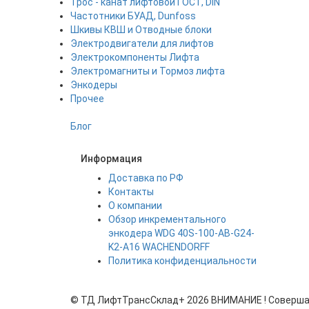
Трос - канат лифтовой ГОСТ, DIN
Частотники БУАД, Dunfoss
Шкивы КВШ и Отводные блоки
Электродвигатели для лифтов
Электрокомпоненты Лифта
Электромагниты и Тормоз лифта
Энкодеры
Прочее
Блог
Информация
Доставка по РФ
Контакты
О компании
Обзор инкрементального
энкодера WDG 40S-100-AB-G24-
K2-A16 WACHENDORFF
Политика конфиденциальности
©
ТД ЛифтТрансСклад+
2026 ВНИМАНИЕ ! Совершая