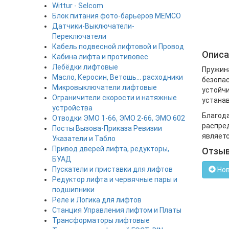
Wittur - Selcom
Блок питания фото-барьеров MEMCO
Датчики-Выключатели-
Переключатели
Кабель подвесной лифтовой и Провод
Описа
Кабина лифта и противовес
Лебёдки лифтовые
Пружина
Масло, Керосин, Ветошь... расходники
безопас
Микровыключатели лифтовые
устойчи
Ограничители скорости и натяжные
устанав
устройства
Благода
Отводки ЭМО 1-66, ЭМО 2-66, ЭМО 602
распред
Посты Вызова-Приказа Ревизии
являетс
Указатели и Табло
Привод дверей лифта, редукторы,
Отзы
БУАД
Пускатели и приставки для лифтов
Нов
Редуктор лифта и червячные пары и
подшипники
Реле и Логика для лифтов
Станция Управления лифтом и Платы
Трансформаторы лифтовые