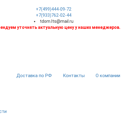
+7(499)444-09-72
+7(933)762-02-44
tdom.lts@mail.ru
ендуем уточнять актуальную цену у наших менеджеров.
Доставка по РФ
Контакты
О компании
сти