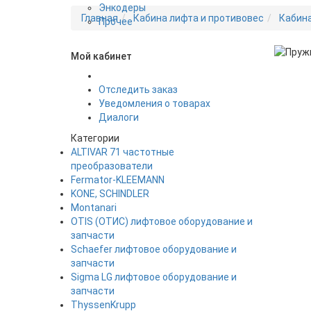
Энкодеры
Главная
Кабина лифта и противовес
Кабина
Прочее
Мой кабинет
Новинка
Отследить заказ
Уведомления о товарах
Диалоги
Категории
ALTIVAR 71 частотные
преобразователи
Fermator-KLEEMANN
KONE, SCHINDLER
Montanari
OTIS (ОТИС) лифтовое оборудование и
запчасти
Schaefer лифтовое оборудование и
запчасти
Sigma LG лифтовое оборудование и
запчасти
ThyssenKrupp