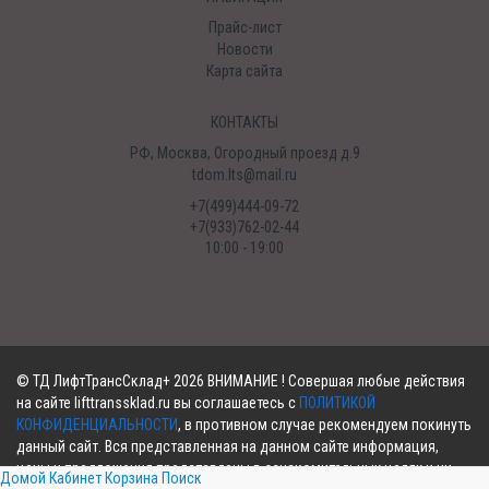
Прайс-лист
Новости
Карта сайта
КОНТАКТЫ
РФ, Москва, Огородный проезд д.9
tdom.lts@mail.ru
+7(499)444-09-72
+7(933)762-02-44
10:00 - 19:00
©
ТД ЛифтТрансСклад+
2026 ВНИМАНИЕ ! Совершая любые действия
на сайте lifttranssklad.ru вы соглашаетесь с
ПОЛИТИКОЙ
КОНФИДЕНЦИАЛЬНОСТИ
, в противном случае рекомендуем покинуть
данный сайт. Вся представленная на данном сайте информация,
цены и предложения представлены в ознакомительных целях и ни
Домой
Кабинет
Корзина
Поиск