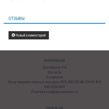
ОТЗЫВЫ
Новый комментарий
ИНФОРМАЦИЯ
Доставка по РФ
Контакты
О компании
Обзор инкрементального энкодера WDG 40S-100-AB-G24-K2-A16
WACHENDORFF
Политика конфиденциальности
НАВИГАЦИЯ