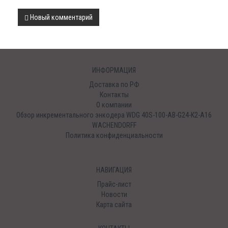
Новый комментарий
ИНФОРМАЦИЯ
Доставка по РФ
Контакты
О компании
Обзор инкрементального энкодера WDG 40S-100-AB-G24-K2-A16
WACHENDORFF
Политика конфиденциальности
НАВИГАЦИЯ
Прайс-лист
Новости
Карта сайта