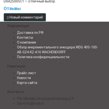
DAA25005C1 — отличный выбор.
Отзывы
Новый комментарий
Информация
Доставка по РФ
Контакты
О компании
Обзор инкрементального энкодера WDG 40S-100-
AB-G24-K2-A16 WACHENDORFF
Политика конфиденциальности
Навигация
Прайс-лист
Новости
Карта сайта
Контакты
РФ, Москва, Огородный проезд д.9
tdom.lts@mail.ru