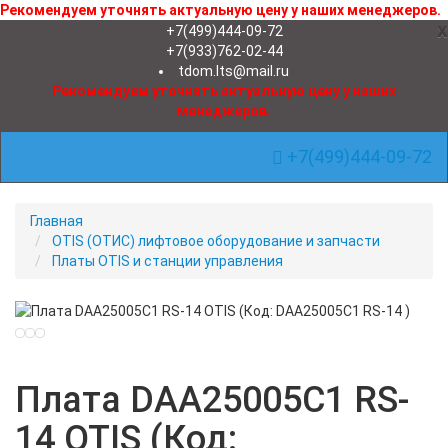
Рекомендуем уточнять актуальную цену у наших менеджеров.
x
+7(499)444-09-72
+7(933)762-02-44
tdom.lts@mail.ru
Рекомендуем уточнять актуальную цену у наших
менеджеров.
+7(499)444-09-72
Toggle Navigation
Главная
OTIS (ОТИС) лифтовое оборудование и запчасти
Платы OTIS и станции управления
Новинка
Плата DAA25005C1 RS-
14 OTIS (Код: