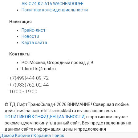
AB-G24-K2-A16 WACHENDORFF
Политика конфиденциальности
Навигация
Прайс-лист
Новости
Карта сайта
Контакты
РФ, Москва, Огородный проезд д.9
tdom.lts@mail.ru
+7(499)444-09-72
+7(933)762-02-44
10:00 - 19:00
©
ТД ЛифтТрансСклад+
2026 ВНИМАНИЕ ! Совершая любые
действия на сайте lifttranssklad.ru вы соглашаетесь с
ПОЛИТИКОЙ КОНФИДЕНЦИАЛЬНОСТИ
, в противном случае
рекомендуем покинуть данный сайт. Вся представленная на
данном сайте информация, цены и предложения
представлены в ознакомительных целях и ни при каких
Домой
Кабинет
Корзина
Поиск