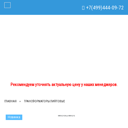
Рекомендуем уточнять актуальную цену у наших менеджеров.
x
+7(499)444-09-72
Toggle Navigation
+7(499)444-09-72
+7(933)762-02-44
tdom.lts@mail.ru
Рекомендуем уточнять актуальную цену у наших менеджеров.
ГЛАВНАЯ
ТРАНСФОРМАТОРЫ ЛИФТОВЫЕ
Новинка