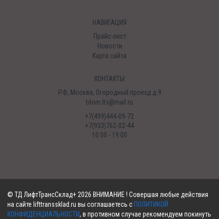
НАВИГАЦИЯ
Прайс-лист
Новости
Карта сайта
КОНТАКТЫ
РФ, Москва, Огородный проезд д.9
tdom.lts@mail.ru
+7(499)444-09-72
+7(933)762-02-44
10:00 - 19:00
©
ТД ЛифтТрансСклад+
2026 ВНИМАНИЕ ! Совершая любые действия
на сайте lifttranssklad.ru вы соглашаетесь с
ПОЛИТИКОЙ
КОНФИДЕНЦИАЛЬНОСТИ
, в противном случае рекомендуем покинуть