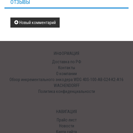
ОТЗЫВЫ
Новый комментарий
ИНФОРМАЦИЯ
Доставка по РФ
Контакты
О компании
Обзор инкрементального энкодера WDG 40S-100-AB-G24-K2-A16
WACHENDORFF
Политика конфиденциальности
НАВИГАЦИЯ
Прайс-лист
Новости
Карта сайта