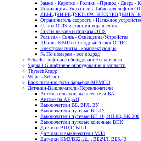
Замки - Каретки - Ролики - Привод - Дверь - 
Индикация - Указатели - Табло для лифтов O
ЛЕБЁДКИ РЕДУКТОРА ЭЛЕКТРОДВИГАТЕ
Ограничитель скорости - Натяжное устройств
Платы OTIS и станции управления
Посты вызова и приказа OTIS
Ревизия - Связь - Освещение-Устройства
Шкивы КВШ и Отводные блоки ОТИС
Электромагниты - комплектующие
№ По номерам - всё подряд
Schaefer лифтовое оборудование и запчасти
Sigma LG лифтовое оборудование и запчасти
ThyssenKrupp
Wittur - Selcom
Блок питания фото-барьеров MEMCO
Датчики-Выключатели-Переключатели
Автоматические выключатели ВА
Автоматы АЕ,АП
Выключатели ВБ, ВРЛ, ВУ
Выключатели путевые ВП-15
Выключатели путевые ВП-16, ВП-83, ВК-200
Выключатели путевые конечные ВПК
Датчики ВПЛГ, ВПЛ
Датчики и выключатели МЛЗ
Датчики КМЗ/ВБ2.12..., ВБ2ЧЛ, ВБ5.43