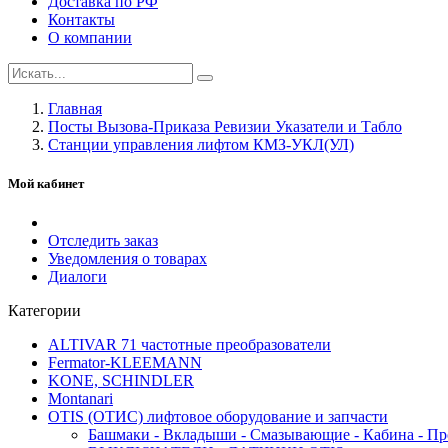
Доставка по РФ
Контакты
О компании
Главная
Посты Вызова-Приказа Ревизии Указатели и Табло
Станции управления лифтом КМЗ-УКЛ(УЛ)
Мой кабинет
Отследить заказ
Уведомления о товарах
Диалоги
Категории
ALTIVAR 71 частотные преобразователи
Fermator-KLEEMANN
KONE, SCHINDLER
Montanari
OTIS (ОТИС) лифтовое оборудование и запчасти
Башмаки - Вкладыши - Смазывающие - Кабина - Пр