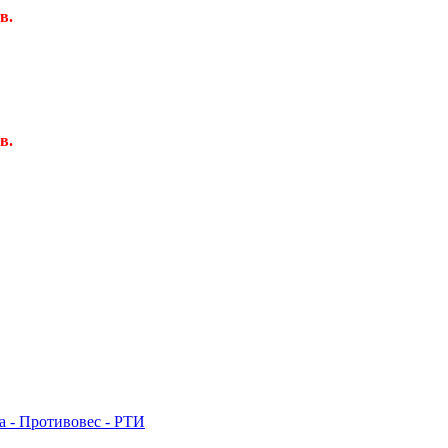
в.
в.
 - Противовес - РТИ