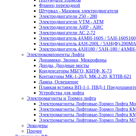
Фланец переходной
Штурвал - Маховик электродвигателя
Электродвигатели 250 - 280
Электродвигатели VTM - ATM
Электродвигатели АИР - АИС
Электродвигатели АС 2-72
Электродвигатель 4АМН-160S / 5АН-160S160
Электродвигатель 4АН-200L / 5АН(Ф)-200М
Электродвигатель 4АН180 / 5АН-180 / 4АМН-
Электрокомпоненты Лифта
Динамики, Звонки, Микрофоны
Диоды, Диодные мосты
Конденсаторы МБГО, КБПФ, К-73
Контакторы МК-1-20Д, МК-2-20, КТПВ-621
Лампа, Освещение
Плавкая вставка ВП-1-1, ПВД-1 Предохранит
Устройства для лифта
Электромагниты и Тормоз лифта
Электромагниты Лифтовые-Тормоз Лифта Mon
Электромагниты Лифтовые-Тормоз Лифта К
Электромагниты Лифтовые-Тормоз Лифта К
Электромагниты Лифтовые-Тормоз Лифта М
Энкодеры
Прочее