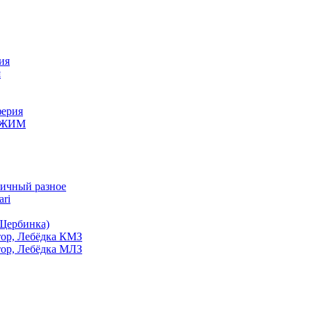
ия
я
ерия
 КЖИМ
ичный разное
ri
Щербинка)
ор, Лебёдка КМЗ
ор, Лебёдка МЛЗ