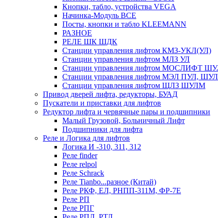
Кнопки, табло, устройства VEGA
Начинка-Модуль ВСЕ
Посты, кнопки и табло KLEEMANN
РАЗНОЕ
РЕЛЕ ШК ШДК
Станции управления лифтом КМЗ-УКЛ(УЛ)
Станции управления лифтом МЛЗ УЛ
Станции управления лифтом МОСЛИФТ ШУ
Станции управления лифтом МЭЛ ПУЛ, ШУ
Станции управления лифтом ЩЛЗ ШУЛМ
Привод дверей лифта, редукторы, БУАД
Пускатели и приставки для лифтов
Редуктор лифта и червячные пары и подшипники
Малый Грузовой, Больничный Лифт
Подшипники для лифта
Реле и Логика для лифтов
Логика И -310, 311, 312
Реле findеr
Реле relpol
Реле Schrack
Реле Tianbo...разное (Китай)
Реле РКФ, ЕЛ, РНПП-311М, ФР-7Е
Реле РП
Реле РПГ
Реле РПЛ, РТЛ