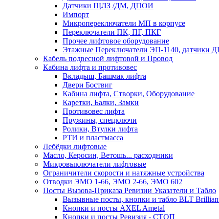
Датчики ЩЛЗ /ДМ, ДПОИ
Импорт
Микропереключатели МП в корпусе
Переключатели ПК, ПГ, ПКГ
Прочее лифтовое оборудование
Этажные Переключатели ЭП-1140, датчики Д
Кабель подвесной лифтовой и Провод
Кабина лифта и противовес
Вкладыш, Башмак лифта
Двери Боствиг
Кабина лифта, Створки, Оборудование
Каретки, Балки, Замки
Противовес лифта
Пружины, спецключи
Ролики, Втулки лифта
РТИ и пластмасса
Лебёдки лифтовые
Масло, Керосин, Ветошь... расходники
Микровыключатели лифтовые
Ограничители скорости и натяжные устройства
Отводки ЭМО 1-66, ЭМО 2-66, ЭМО 602
Посты Вызова-Приказа Ревизии Указатели и Табло
Вызывные посты, кнопки и табло BLT Brillian
Кнопки и посты AXEL Ametal
Кнопки и посты Ревизия - СТОП