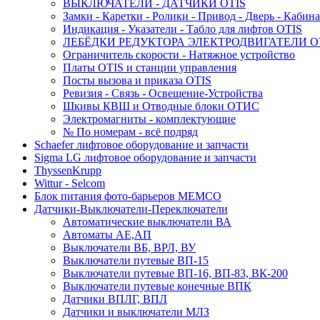
ВЫКЛЮЧАТЕЛИ - ДАТЧИКИ OTIS
Замки - Каретки - Ролики - Привод - Дверь - Кабина
Индикация - Указатели - Табло для лифтов OTIS
ЛЕБЁДКИ РЕДУКТОРА ЭЛЕКТРОДВИГАТЕЛИ O
Ограничитель скорости - Натяжное устройство
Платы OTIS и станции управления
Посты вызова и приказа OTIS
Ревизия - Связь - Освещение-Устройства
Шкивы КВШ и Отводные блоки ОТИС
Электромагниты - комплектующие
№ По номерам - всё подряд
Schaefer лифтовое оборудование и запчасти
Sigma LG лифтовое оборудование и запчасти
ThyssenKrupp
Wittur - Selcom
Блок питания фото-барьеров MEMCO
Датчики-Выключатели-Переключатели
Автоматические выключатели ВА
Автоматы АЕ,АП
Выключатели ВБ, ВРЛ, ВУ
Выключатели путевые ВП-15
Выключатели путевые ВП-16, ВП-83, ВК-200
Выключатели путевые конечные ВПК
Датчики ВПЛГ, ВПЛ
Датчики и выключатели МЛЗ