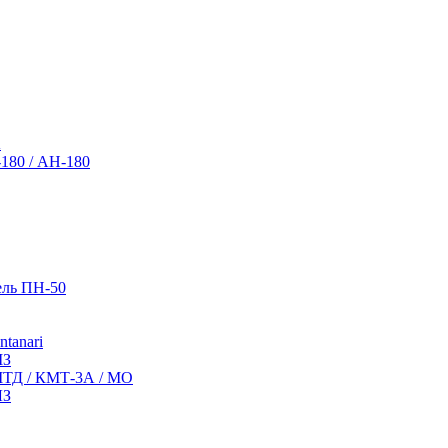
А
180 / АН-180
ель ПН-50
tanari
МЗ
МТД / КМТ-3А / МО
ЛЗ