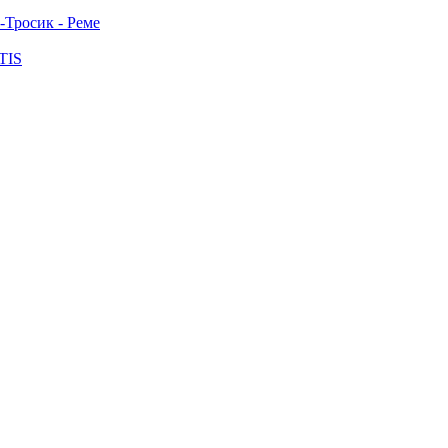
-Тросик - Реме
TIS