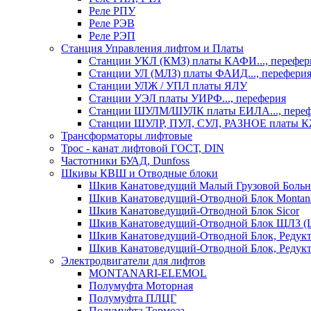
Реле РПУ
Реле РЭВ
Реле РЭП
Станция Управления лифтом и Платы
Станции УКЛ (КМЗ) платы КАФИ..., перефер
Станции УЛ (МЛЗ) платы ФАИД..., перефери
Станции УЛЖ / УПЛ платы ЯЛУ
Станции УЭЛ платы УИРФ..., переферия
Станции ШУЛМ/ШУЛК платы ЕИЛА..., переф
Станции ШУЛР, ПУЛ, СУЛ, РАЗНОЕ платы
Трансформаторы лифтовые
Трос - канат лифтовой ГОСТ, DIN
Частотники БУАД, Dunfoss
Шкивы КВШ и Отводные блоки
Шкив Канатоведущий Малый Грузовой Больн
Шкив Канатоведущий-Отводной Блок Montana
Шкив Канатоведущий-Отводной Блок Sicor
Шкив Канатоведущий-Отводной Блок ЩЛЗ (
Шкив Канатоведущий-Отводной Блок, Редукт
Шкив Канатоведущий-Отводной Блок, Редукт
Электродвигатели для лифтов
MONTANARI-ELEMOL
Полумуфта Моторная
Полумуфта ПЛЦГ
Полумуфта Тормоза