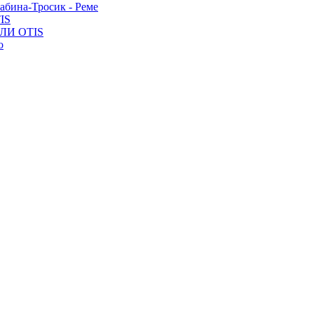
Кабина-Тросик - Реме
TIS
ЛИ OTIS
о