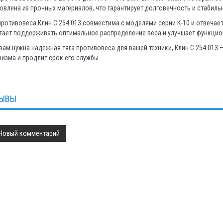
овлена из прочных материалов, что гарантирует долговечность и стабиль
противовеса Клин С.254.013 совместима с моделями серии К-10 и отвечае
гает поддерживать оптимальное распределение веса и улучшает функцио
вам нужна надёжная тяга противовеса для вашей техники, Клин С.254.013
изма и продлит срок его службы.
ЫВЫ
Новый комментарий