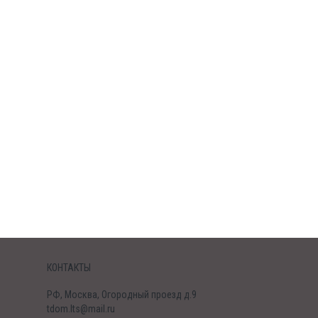
КОНТАКТЫ
РФ, Москва, Огородный проезд д.9
tdom.lts@mail.ru