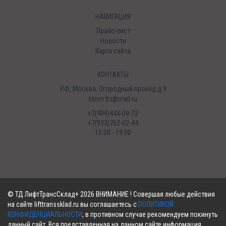
НАВИГАЦИЯ
Прайс-лист
Новости
Карта сайта
КОНТАКТЫ
РФ, Москва, Огородный проезд д.9
tdom.lts@mail.ru
+7(499)444-09-72
+7(933)762-02-44
10:00 - 19:00
©
ТД ЛифтТрансСклад+
2026 ВНИМАНИЕ ! Совершая любые действия
на сайте lifttranssklad.ru вы соглашаетесь с
ПОЛИТИКОЙ
КОНФИДЕНЦИАЛЬНОСТИ
, в противном случае рекомендуем покинуть
данный сайт. Вся представленная на данном сайте информация,