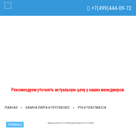
Рекомендуем уточнять актуальную цену у наших менеджеров.
x
+7(499)444-09-72
Toggle Navigation
+7(499)444-09-72
+7(933)762-02-44
tdom.lts@mail.ru
Рекомендуем уточнять актуальную цену у наших менеджеров.
ГЛАВНАЯ
КАБИНА ЛИФТА И ПРОТИВОВЕС
РТИ И ПЛАСТМАССА
Новинка