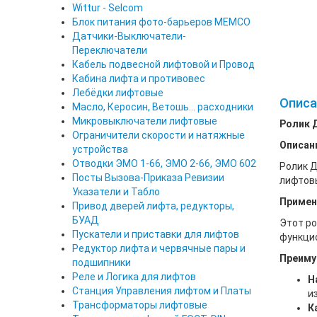
Wittur - Selcom
Блок питания фото-барьеров MEMCO
Датчики-Выключатели-
Переключатели
Кабель подвесной лифтовой и Провод
Кабина лифта и противовес
Лебёдки лифтовые
Описа
Масло, Керосин, Ветошь... расходники
Микровыключатели лифтовые
Ролик 
Ограничители скорости и натяжные
Описан
устройства
Отводки ЭМО 1-66, ЭМО 2-66, ЭМО 602
Ролик Д
Посты Вызова-Приказа Ревизии
лифтовы
Указатели и Табло
Примен
Привод дверей лифта, редукторы,
БУАД
Этот ро
Пускатели и приставки для лифтов
функци
Редуктор лифта и червячные пары и
Преиму
подшипники
Реле и Логика для лифтов
Н
Станция Управления лифтом и Платы
и
Трансформаторы лифтовые
К