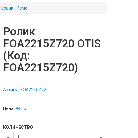
Тросик - Реме
Ролик
FOA2215Z720 OTIS
(Код:
FOA2215Z720)
Артикул
FOA2215Z720
Цена:
998
p
КОЛИЧЕСТВО