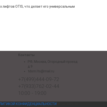
х лифтов OTIS, что делает его универсальным
Контакты
РФ, Москва, Огородный проезд
д.9
tdom.lts@mail.ru
+7(499)444-09-72
+7(933)762-02-44
10:00 - 19:00
ЛИТИКОЙ КОНФИДЕНЦИАЛЬНОСТИ
, в противном