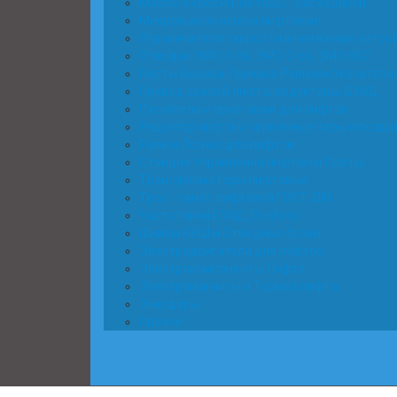
Масло, Керосин, Ветошь... расходники
Микровыключатели лифтовые
Ограничители скорости и натяжные устро
Отводки ЭМО 1-66, ЭМО 2-66, ЭМО 602
Посты Вызова-Приказа Ревизии Указатели 
Привод дверей лифта, редукторы, БУАД
Пускатели и приставки для лифтов
Редуктор лифта и червячные пары и подш
Реле и Логика для лифтов
Станция Управления лифтом и Платы
Трансформаторы лифтовые
Трос - канат лифтовой ГОСТ, DIN
Частотники БУАД, Dunfoss
Шкивы КВШ и Отводные блоки
Электродвигатели для лифтов
Электрокомпоненты Лифта
Электромагниты и Тормоз лифта
Энкодеры
Прочее