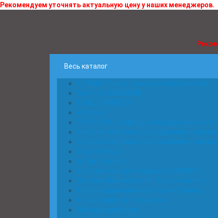
Рекомендуем уточнять актуальную цену у наших менеджеров.
Реком
Весь каталог
ALTIVAR 71 частотные преобразователи
Fermator-KLEEMANN
KONE, SCHINDLER
Montanari
OTIS (ОТИС) лифтовое оборудование и зап
Schaefer лифтовое оборудование и запчас
Sigma LG лифтовое оборудование и запчас
ThyssenKrupp
Wittur - Selcom
Блок питания фото-барьеров MEMCO
Датчики-Выключатели-Переключатели
Кабель подвесной лифтовой и Провод
Кабина лифта и противовес
Лебёдки лифтовые