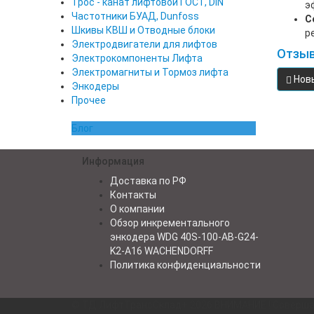
Трос - канат лифтовой ГОСТ, DIN
э
Частотники БУАД, Dunfoss
С
Шкивы КВШ и Отводные блоки
р
Электродвигатели для лифтов
Отзы
Электрокомпоненты Лифта
Электромагниты и Тормоз лифта
Нов
Энкодеры
Прочее
Блог
Информация
Доставка по РФ
Контакты
О компании
Обзор инкрементального
энкодера WDG 40S-100-AB-G24-
K2-A16 WACHENDORFF
Политика конфиденциальности
©
ТД ЛифтТрансСклад+
2026 ВНИМАНИЕ ! Совершая