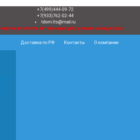
+7(499)444-09-72
+7(933)762-02-44
tdom.lts@mail.ru
ендуем уточнять актуальную цену у наших менеджеров.
Доставка по РФ
Контакты
О компании
части
ти
ти