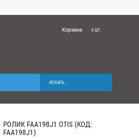
Корзина
0
ШТ.
РОЛИК FAA198J1 OTIS (КОД:
FAA198J1)