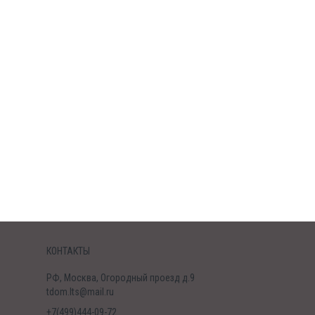
КОНТАКТЫ
РФ, Москва, Огородный проезд д.9
tdom.lts@mail.ru
+7(499)444-09-72