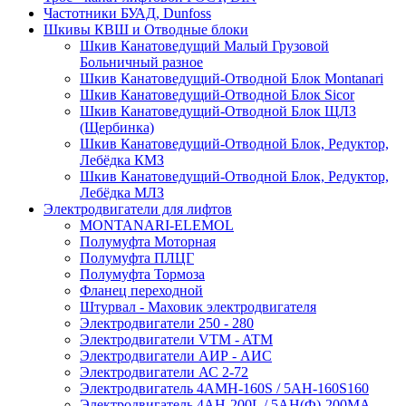
Частотники БУАД, Dunfoss
Шкивы КВШ и Отводные блоки
Шкив Канатоведущий Малый Грузовой
Больничный разное
Шкив Канатоведущий-Отводной Блок Montanari
Шкив Канатоведущий-Отводной Блок Sicor
Шкив Канатоведущий-Отводной Блок ЩЛЗ
(Щербинка)
Шкив Канатоведущий-Отводной Блок, Редуктор,
Лебёдка КМЗ
Шкив Канатоведущий-Отводной Блок, Редуктор,
Лебёдка МЛЗ
Электродвигатели для лифтов
MONTANARI-ELEMOL
Полумуфта Моторная
Полумуфта ПЛЦГ
Полумуфта Тормоза
Фланец переходной
Штурвал - Маховик электродвигателя
Электродвигатели 250 - 280
Электродвигатели VTM - ATM
Электродвигатели АИР - АИС
Электродвигатели АС 2-72
Электродвигатель 4АМН-160S / 5АН-160S160
Электродвигатель 4АН-200L / 5АН(Ф)-200МА