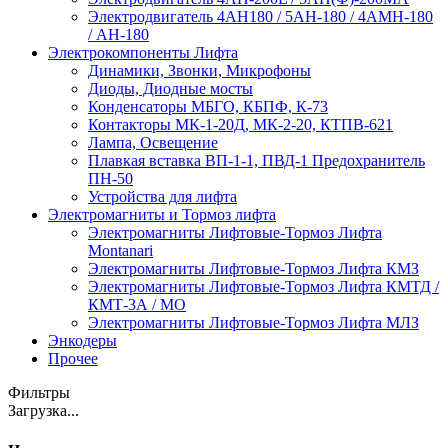
Электродвигатель 4АН180 / 5АН-180 / 4АМН-180
/ АН-180
Электрокомпоненты Лифта
Динамики, Звонки, Микрофоны
Диоды, Диодные мосты
Конденсаторы МБГО, КБПФ, К-73
Контакторы МК-1-20Д, МК-2-20, КТПВ-621
Лампа, Освещение
Плавкая вставка ВП-1-1, ПВД-1 Предохранитель
ПН-50
Устройства для лифта
Электромагниты и Тормоз лифта
Электромагниты Лифтовые-Тормоз Лифта
Montanari
Электромагниты Лифтовые-Тормоз Лифта КМЗ
Электромагниты Лифтовые-Тормоз Лифта КМТД /
КМТ-3А / МО
Электромагниты Лифтовые-Тормоз Лифта МЛЗ
Энкодеры
Прочее
Фильтры
Загрузка...