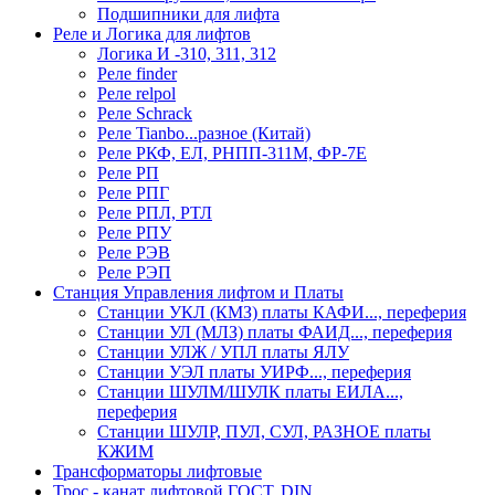
Подшипники для лифта
Реле и Логика для лифтов
Логика И -310, 311, 312
Реле findеr
Реле relpol
Реле Schrack
Реле Tianbo...разное (Китай)
Реле РКФ, ЕЛ, РНПП-311М, ФР-7Е
Реле РП
Реле РПГ
Реле РПЛ, РТЛ
Реле РПУ
Реле РЭВ
Реле РЭП
Станция Управления лифтом и Платы
Станции УКЛ (КМЗ) платы КАФИ..., переферия
Станции УЛ (МЛЗ) платы ФАИД..., переферия
Станции УЛЖ / УПЛ платы ЯЛУ
Станции УЭЛ платы УИРФ..., переферия
Станции ШУЛМ/ШУЛК платы ЕИЛА...,
переферия
Станции ШУЛР, ПУЛ, СУЛ, РАЗНОЕ платы
КЖИМ
Трансформаторы лифтовые
Трос - канат лифтовой ГОСТ, DIN