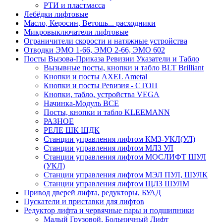
РТИ и пластмасса
Лебёдки лифтовые
Масло, Керосин, Ветошь... расходники
Микровыключатели лифтовые
Ограничители скорости и натяжные устройства
Отводки ЭМО 1-66, ЭМО 2-66, ЭМО 602
Посты Вызова-Приказа Ревизии Указатели и Табло
Вызывные посты, кнопки и табло BLT Brilliant
Кнопки и посты AXEL Ametal
Кнопки и посты Ревизия - СТОП
Кнопки, табло, устройства VEGA
Начинка-Модуль ВСЕ
Посты, кнопки и табло KLEEMANN
РАЗНОЕ
РЕЛЕ ШК ШДК
Станции управления лифтом КМЗ-УКЛ(УЛ)
Станции управления лифтом МЛЗ УЛ
Станции управления лифтом МОСЛИФТ ШУЛ
(УКЛ)
Станции управления лифтом МЭЛ ПУЛ, ШУЛК
Станции управления лифтом ЩЛЗ ШУЛМ
Привод дверей лифта, редукторы, БУАД
Пускатели и приставки для лифтов
Редуктор лифта и червячные пары и подшипники
Малый Грузовой, Больничный Лифт