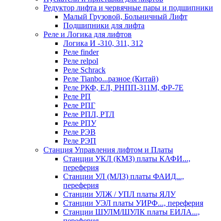
Редуктор лифта и червячные пары и подшипники
Малый Грузовой, Больничный Лифт
Подшипники для лифта
Реле и Логика для лифтов
Логика И -310, 311, 312
Реле findеr
Реле relpol
Реле Schrack
Реле Tianbo...разное (Китай)
Реле РКФ, ЕЛ, РНПП-311М, ФР-7Е
Реле РП
Реле РПГ
Реле РПЛ, РТЛ
Реле РПУ
Реле РЭВ
Реле РЭП
Станция Управления лифтом и Платы
Станции УКЛ (КМЗ) платы КАФИ...,
переферия
Станции УЛ (МЛЗ) платы ФАИД...,
переферия
Станции УЛЖ / УПЛ платы ЯЛУ
Станции УЭЛ платы УИРФ..., переферия
Станции ШУЛМ/ШУЛК платы ЕИЛА...,
переферия