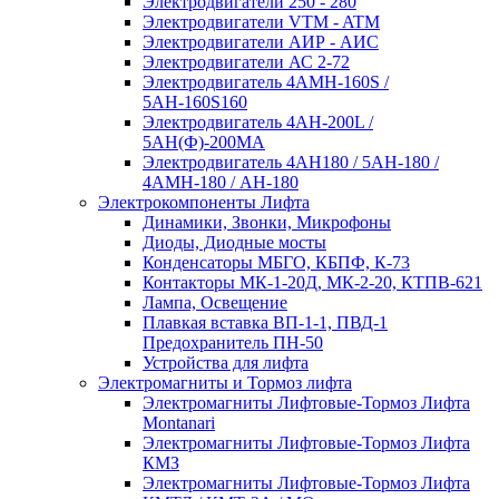
Электродвигатели 250 - 280
Электродвигатели VTM - ATM
Электродвигатели АИР - АИС
Электродвигатели АС 2-72
Электродвигатель 4АМН-160S /
5АН-160S160
Электродвигатель 4АН-200L /
5АН(Ф)-200МА
Электродвигатель 4АН180 / 5АН-180 /
4АМН-180 / АН-180
Электрокомпоненты Лифта
Динамики, Звонки, Микрофоны
Диоды, Диодные мосты
Конденсаторы МБГО, КБПФ, К-73
Контакторы МК-1-20Д, МК-2-20, КТПВ-621
Лампа, Освещение
Плавкая вставка ВП-1-1, ПВД-1
Предохранитель ПН-50
Устройства для лифта
Электромагниты и Тормоз лифта
Электромагниты Лифтовые-Тормоз Лифта
Montanari
Электромагниты Лифтовые-Тормоз Лифта
КМЗ
Электромагниты Лифтовые-Тормоз Лифта