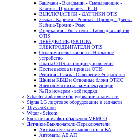
Башмаки - Вкладыши - Смазывающие -
Кабина - Противовес - РТИ
ВЫКЛЮЧАТЕЛИ - ДАТЧИКИ OTIS
Замки - Каретки - Ролики - Привод - Дверь -
Кабина-Тросик - Реме
Индикация - Указатели - Табло для лифтов
OTIS
ЛЕБЁДКИ РЕДУКТОРА
ЭЛЕКТРОДВИГАТЕЛИ OTIS
Ограничитель скорости - Натяжное
устройство
Платы OTIS и станции управления
Посты вызова и приказа OTIS
Ревизия - Связь - Освещение-Устройства
Шкивы КВШ и Отводные блоки ОТИС
Электромагниты - комплектующие
№ По номерам - всё подряд
Schaefer лифтовое оборудование и запчасти
Sigma LG лифтовое оборудование и запчасти
ThyssenKrupp
Wittur - Selcom
Блок питания фото-барьеров MEMCO
Датчики-Выключатели-Переключатели
Автоматические выключатели ВА
Автоматы АЕ,АП