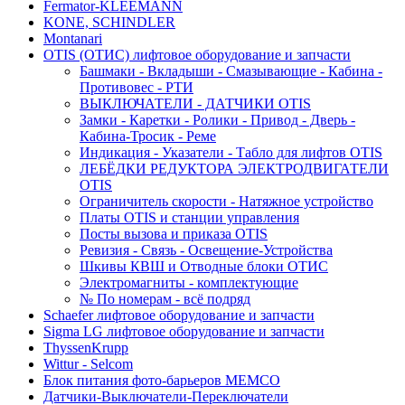
Fermator-KLEEMANN
KONE, SCHINDLER
Montanari
OTIS (ОТИС) лифтовое оборудование и запчасти
Башмаки - Вкладыши - Смазывающие - Кабина -
Противовес - РТИ
ВЫКЛЮЧАТЕЛИ - ДАТЧИКИ OTIS
Замки - Каретки - Ролики - Привод - Дверь -
Кабина-Тросик - Реме
Индикация - Указатели - Табло для лифтов OTIS
ЛЕБЁДКИ РЕДУКТОРА ЭЛЕКТРОДВИГАТЕЛИ
OTIS
Ограничитель скорости - Натяжное устройство
Платы OTIS и станции управления
Посты вызова и приказа OTIS
Ревизия - Связь - Освещение-Устройства
Шкивы КВШ и Отводные блоки ОТИС
Электромагниты - комплектующие
№ По номерам - всё подряд
Schaefer лифтовое оборудование и запчасти
Sigma LG лифтовое оборудование и запчасти
ThyssenKrupp
Wittur - Selcom
Блок питания фото-барьеров MEMCO
Датчики-Выключатели-Переключатели