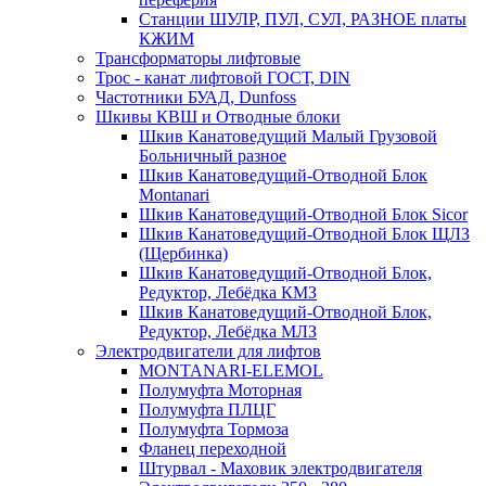
Станции ШУЛР, ПУЛ, СУЛ, РАЗНОЕ платы
КЖИМ
Трансформаторы лифтовые
Трос - канат лифтовой ГОСТ, DIN
Частотники БУАД, Dunfoss
Шкивы КВШ и Отводные блоки
Шкив Канатоведущий Малый Грузовой
Больничный разное
Шкив Канатоведущий-Отводной Блок
Montanari
Шкив Канатоведущий-Отводной Блок Sicor
Шкив Канатоведущий-Отводной Блок ЩЛЗ
(Щербинка)
Шкив Канатоведущий-Отводной Блок,
Редуктор, Лебёдка КМЗ
Шкив Канатоведущий-Отводной Блок,
Редуктор, Лебёдка МЛЗ
Электродвигатели для лифтов
MONTANARI-ELEMOL
Полумуфта Моторная
Полумуфта ПЛЦГ
Полумуфта Тормоза
Фланец переходной
Штурвал - Маховик электродвигателя