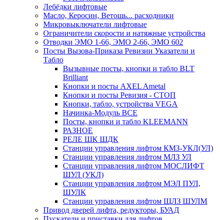
Лебёдки лифтовые
Масло, Керосин, Ветошь... расходники
Микровыключатели лифтовые
Ограничители скорости и натяжные устройства
Отводки ЭМО 1-66, ЭМО 2-66, ЭМО 602
Посты Вызова-Приказа Ревизии Указатели и
Табло
Вызывные посты, кнопки и табло BLT
Brilliant
Кнопки и посты AXEL Ametal
Кнопки и посты Ревизия - СТОП
Кнопки, табло, устройства VEGA
Начинка-Модуль ВСЕ
Посты, кнопки и табло KLEEMANN
РАЗНОЕ
РЕЛЕ ШК ШДК
Станции управления лифтом КМЗ-УКЛ(УЛ)
Станции управления лифтом МЛЗ УЛ
Станции управления лифтом МОСЛИФТ
ШУЛ (УКЛ)
Станции управления лифтом МЭЛ ПУЛ,
ШУЛК
Станции управления лифтом ЩЛЗ ШУЛМ
Привод дверей лифта, редукторы, БУАД
Пускатели и приставки для лифтов